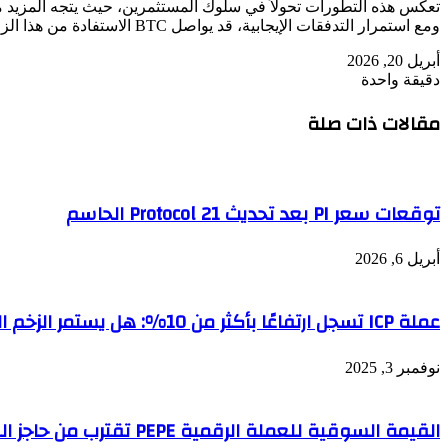
تعكس هذه التطورات تحولاً في سلوك المستثمرين، حيث يتجه المزيد م
ومع استمرار التدفقات الإيجابية، قد يواصل BTC الاستفادة من هذا الزخم خلال الفترة المقبلة.
أبريل 20, 2026
دقيقة واحدة
مقالات ذات صلة
توقعات سعر PI بعد تحديث Protocol 21 الحاسم
أبريل 6, 2026
عملة ICP تسجل ارتفاعًا بأكثر من 10%: هل يستمر الزخم الصاعد أم أنه ارتداد مؤقت؟
نوفمبر 3, 2025
القيمة السوقية للعملة الرقمية PEPE تقترب من حاجز النصف مليار دولار!