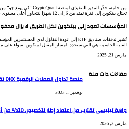
تحتاج بيتكوين إلى فترة تمتد من 6 إلى 12 شهرًا لتتجاوز أعلى مستوى سعري لها على الإطلاق.
المؤسسات تعود إلى بيتكوين لكن الطريق لا يزال محفوفًا
تُشير تدفقات صناديق ETF إلى عودة التفاؤل لدى 
الفنية الحاسمة هي التي ستحدد المسار المقبل لبيتكوين، سواء على مس
مارس 21, 2025
مقالات ذات صلة
منصة تداول العملات الرقمية OKX تقدم تقريرها الشهري رقم 12 حول اثبات الاحتياطي
نوفمبر 1, 2023
ولاية تينيسي تقترب من اعتماد إطار لتخصيص 10% من أموالها في البيتكوين
مارس 3, 2026