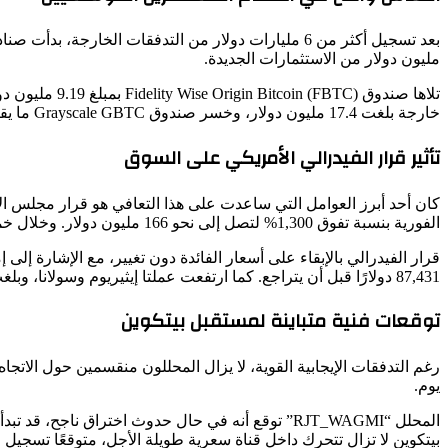
مليون دولار من الاستثمارات الجديدة.
خارجة بلغت 17.4 مليون دولار، وخسر صندوق Grayscale GBTC ما يقارب 8 ملايين دولار.
تأثير قرار الفيدرالي الأمريكي على السوق
الفورية بنسبة تفوق 1,300% لتصل إلى نحو 166 مليون دولار. وخلال خمسة أيام فقط، جمعت الصناديق ما يقارب 700 مليون دولار.
87,431 دولارًا قبل أن يتراجع. كما ارتفعت عملتا إيثيريوم وسولانا، وبلغت القيمة السوقية الإجمالية لسوق العملات الرقمية نحو 2.947 تريليون دولار.
توقعات فنية متباينة لمستقبل بيتكوين
يوم.
بيتكوين لا تزال تتحرك داخل قناة سعرية طويلة الأجل، متوقعًا تسجيل قمة جديدة