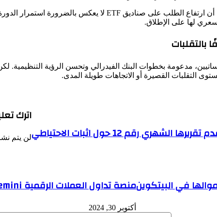
من جانبه، حذّر المدير التنفيذي لمنصة CryptoQuant “كي يونغ جو” من
 بالتقلبات
المستثمرين المؤسساتيين، مدعومة بخطوات البنك الفيدرالي وتحسن الرؤية التنظي
توى التقلبات القصيرة أو الاتجاهات طويلة المدى.
اترك تعلي
لن يتم نشر
منصة تداول العملات الرقمية Gemini تحصل على موافقة مبدئية في سنغافورة
أكتوبر 30, 2024