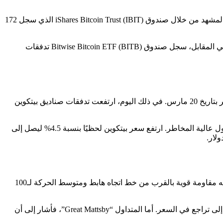
بعد تسجيل أكثر من 6 مليارات دولار من التدفقات الخارجة، بدأت صناديق بيتكوين المتداولة تشهد تحولًا في الأداء. تصدرت شركة BlackRock المشهد من خلال صندوق iShares Bitcoin Trust (IBIT) الذي سجل 172
تلاها صندوق Fidelity Wise Origin Bitcoin (FBTC) بمبلغ 9.19 مليون دولار، ثم Grayscale Bitcoin Trust ETF (GBTC) بنحو 5.22 مليون دولار. في المقابل، سجل صندوق Bitwise Bitcoin ETF (BITB) تدفقات
كان أحد أبرز العوامل التي ساعدت على هذا التعافي هو قرار مجلس الاحتياطي الفيدرالي الأمريكي بعدم رفع أسعار الفائدة في اجتماعه الأخير بتاريخ 20 مارس. في ذلك اليوم، ارتفعت تدفقات صناديق بيتكوين
قرار الفيدرالي بالإبقاء على أسعار الفائدة دون تغيير، مع الإشارة إلى إمكانية خفضها في المستقبل، ساهم في تعزيز تفاؤل المستثمرين بالأصول عالية المخاطر. ارتفع سعر بيتكوين لحظيًا بنسبة 4.5% ليصل إلى
رغم التدفقات الإيجابية القوية، لا يزال المحللون منقسمين حول الاتجاه القصير المدى لعملة بيتكوين. تشير التحليلات الفنية إلى أن العملة تواجه مقاومة قوية بالقرب من خط اتجاه هابط ومتوسط الحركة لـ100
المحلل “RJT_WAGMI” توقع أنه في حال حدوث اختراق ناجح، قد تبدأ موجة صعودية جديدة، في حين أن الفشل في تجاوز المقاومة قد يؤدي إلى تراجع في السعر. أما المتداول “Great Mattsby”، فأشار إلى أن