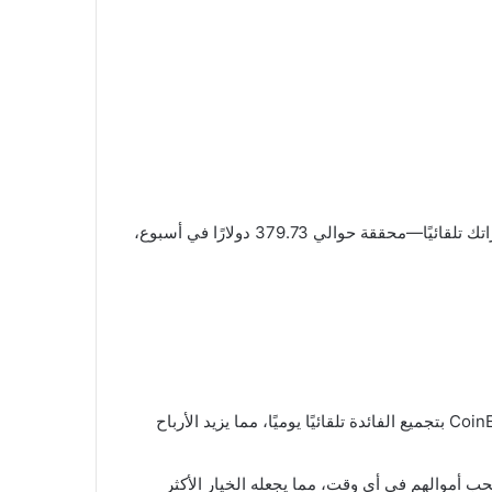
هل ترى الفرق؟ قبل استخدام الحساب المالي، كان رصيدك البالغ 10,000 دولار ثابتًا، لكن مع حساب CoinEx المالي، نمت مدخراتك تلقائيًا—محققة حوالي 379.73 دولارًا في أسبوع،
على عكس Binance وOKX اللذين يتطلبان إعادة استثمار يدوية للفائدة المركبة، يقوم CoinEx بتجميع الفائدة تلقائيًا يوميًا، مما يزيد الأرباح
 عوائد أعلى، يتيح CoinEx لجميع المستخدمين سحب أموالهم في أي وقت، مما يجعله الخيار الأكثر