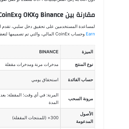
مقارنة بين Binance وOKX وCoinEx من حيث المنتجات المالية
لمساعدة المستخدمين على تحقيق دخل سلبي، تقدم الم
Earn
وحساب CoinEx المالي، والتي تم تصميمها لتعظيم العوائد مع توفير مستويات مختلفة من المرونة. إليك مقارنة بين ميزاتها:
الميزة
BINANCE
نوع المنتج
مدخرات مرنة ومدخرات مقفلة
حساب الفائدة
استحقاق يومي
المرنة: في أي وقت؛ المقفلة: بعد ا
مرونة السحب
المدة
الأصول
300+ (للمنتجات المقفلة)
المدعومة