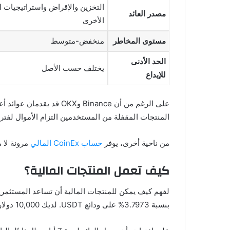
التخزين والإقراض واستراتيجيات ال
مصدر العائد
الأخرى
مستوى المخاطر
منخفض-متوسط
الحد الأدنى
يختلف حسب الأصل
للإيداع
على الرغم من أن inance
المنتجات المقفلة من المستخدمين التزام الأموال لفترة 
من ناحية أخرى، يوفر
حساب CoinEx المالي
مرونة لا م
كيف تعمل المنتجات المالية؟
بنسبة 3.7973% على ودائع USDT. لديك 10,000 دولار خاملة، وبدلاً من تركها دون أي عوائد، تقرر إيداعها في حساب CoinEx المالي.