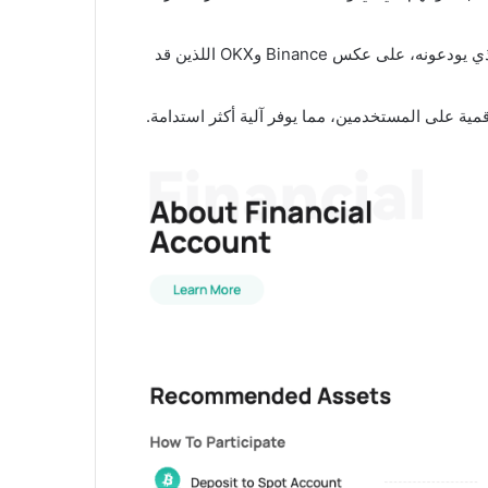
لا يفرض CoinEx أي حد أدنى للإيداع، مما يسمح للمستخدمين بجني الفوائد بغض النظر عن المبلغ الذي يودعونه، على عكس Binance وOKX اللذين قد