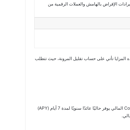
 إيرادات الإقراض بالهامش والعملات الرقمية من
 إلا أن هذه المزايا تأتي على حساب تقليل المرونة، حيث تتطلب
لفهم كيف يمكن للمنتجات المالية أن تساعد المستثمرين في تحقيق دخل سلبي، دعونا نأخذ مثالًا عمليًا. لنفترض أن حساب CoinEx المالي يوفر حاليًا عائدًا سنويًا لمدة 7 أيام (APY)