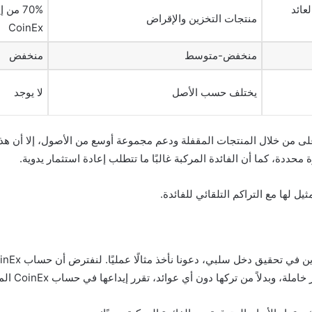
عائد
70% من
منتجات التخزين والإقراض
CoinEx
منخفض-متوسط
منخفض
يختلف حسب الأصل
لا يوجد
B وOKX قد يقدمان عوائد أعلى من خلال المنتجات المقفلة ودعم مجموعة أوسع من الأصول،
محددة، كما أن الفائدة المركبة غالبًا ما تتطلب إعادة استثمار يدوية.
ثيل لها مع التراكم التلقائي للفائدة.