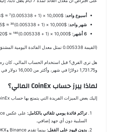
على افتراض أن معدل العائد لمدة 7 أيام يظل ثابتًا، إليك مقدار الأرباح المتوقعة من الفائدة المركبة يوميًا:
أسبوع واحد:
$10,000 × (1 + 0.005338)⁷ ≈ $10,379.73
شهر واحد:
$10,000 × (1 + 0.005338)³⁰ ≈ $11,731.75
6 أشهر:
$10,000 × (1 + 0.005338)¹⁸⁰ ≈ $26,072.20
(القيمة 0.005338 تمثل معدل الفائدة اليومية المشتق من العائد السنوي لمدة 7 أيام.)
و1,731.75 دولارًا في شهر، وأكثر من 16,000 دولار في ستة أشهر.
لماذا يبرز حساب CoinEx المالي؟
إليك بعض الميزات الفريدة التي يتمتع بها حساب CoinEx المالي:
تراكم فائدة يومي تلقائي بالكامل:
السلبية دون أي جهد إضافي.
بدون قيود على القفل: