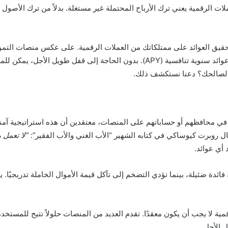
لات الرقمية يعني ترك الأرباح المحتملة غير مستغلة. بدلاً من ترك الأ
تقنية، توفر CoinEx حلاً سهل الاستخدام للمبتدئين مع عوائد سنوية تنافسية (APY). ب
 لصالحك؟ دعنا نستكشف ذلك.
حتفظ العديد من مستثمري العملات الرقمية بـ USDT في محافظهم أو حساباتهم على المنصات، معتقدين أن
 قال روبرت كيوساكي في كتابه الشهير “الأب الغني والأب الفقير”:
“لا تعمل 
 أي عوائد.
فائدة ضئيلة، بينما تؤدي التضخم إلى تآكل قيمة الأموال الخاملة تدريجيًا
ة لا يجب أن يكون معقدًا. تقدم العديد من المنصات حلولاً تتيح للمستخدم