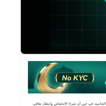
الجانبية. في حين أن شراء الانخفاض وانتظار تعافي