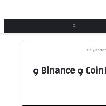
بحث
عن
تحويل الأصول الخاملة إلى أرباح: مقارنة بين CoinEx و Binance و