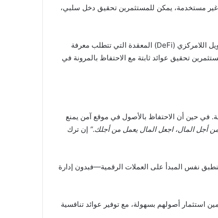
صول غير مستخدمة، يمكن للمستثمرين تحقيق دخل سلبي،
طريقة سهلة ومباشرة لتحقيق العوائد على ممتلكاتك من العملات الرقمية. على عكس منصات التمويل اللامركزي (DeFi) المعقدة التي تتطلب معرفة
دون الحاجة إلى قفل طويل الأجل، يمكن للمستثمرين تحقيق عوائد ثابتة مع الاحتفاظ بالمرونة في
 هذه استراتيجية آمنة. في حين أن الاحتفاظ بالأصول في موقع آمن يمنع
من أجل المال، اجعل المال يعمل من أجلك.”
إن ترك
. ينطبق نفس المبدأ على العملات الرقمية—فبدون إدارة
ين استثمار أصولهم بسهولة، مع توفير عوائد تنافسية