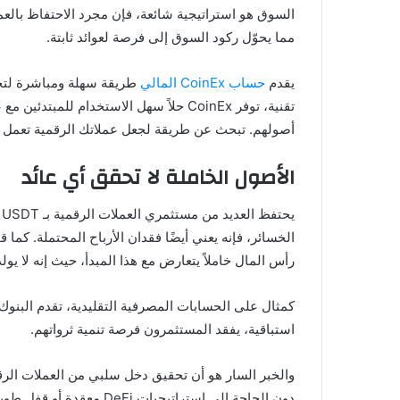
السوق هو استراتيجية شائعة، فإن مجرد الاحتفاظ بالعم
مما يحوّل ركود السوق إلى فرصة لعوائد ثابتة.
يقدم
حساب CoinEx المالي
أصولهم. تبحث عن طريقة لجعل عملاتك الرقمية تعمل
الأصول الخاملة لا تحقق أي عائد
ي
الخسائر، فإنه يعني أيضًا فقدان الأرباح المحتملة. كما
رأس المال خاملاً يتعارض مع هذا المبدأ، حيث إنه لا يولد
كمثال على الحسابات المصرفية التقليدية، تقدم البنوك 
استباقية، يفقد المستثمرون فرصة تنمية ثرواتهم.
والخبر السار هو أن تحقيق دخل سلبي من العملات الرقمي
دون الحاجة إلى استراتيجيات DeFi معقدة أو قفل طويل الأجل.