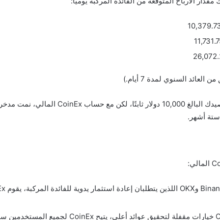
بينما تقدم Binance وOKX خيارات مقفلة لتحقيق