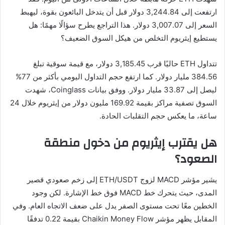
ارتفعت إلى 3,244.84 دولار قبل أن يتدخل البائعون بقوة، ليهبط
السعر إلى 3,007.07 دولار. هذا التراجع يطرح سؤالًا مهمًا: هل
يستطيع إيثريوم التخلص من هيكل السوق الضعيف؟
تتداول ETH حاليًا قرب 3,185.45 دولار، مع قيمة سوقية تبلغ
384.56 مليار دولار. كما ارتفع حجم التداول اليومي بأكثر من 77%
ليصل إلى 33.87 مليار دولار. ووفق بيانات Coinglass، شهدت
السوق تصفية مراكز بقيمة 169.92 مليون دولار من إيثريوم خلال 24
ساعة، ما يعكس حجم التقلبات الحادة.
هل يقترب إيثريوم من دخول منطقة
الصعود؟
يشير مؤشر MACD لزوج ETH/USDT إلى زخم صعودي قصير
المدى، حيث يتحرك خط MACD فوق خط الإشارة. لكن وجود
الخطين معًا تحت مستوى الصفر يدل على ضعف الاتجاه العام. وفي
المقابل يظهر مؤشر Chaikin Money Flow بقيمة 0.22 تدفقًا