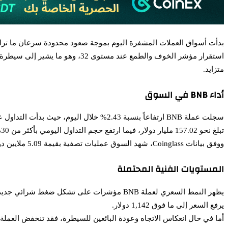
بدأت أسواق العملات المشفرة اليوم بموجة صعود محدودة سرعان ما تراج
استقرار مؤشر الخوف والطمع عند مستوى 32، وهو ما يشير إلى سيطرة الشعور بالخوف. وفي ظل محاولة عملات كبرى مثل بيتكوين وإيثريوم الخروج من قبضة الهبوط، تبرز عملة
متزايد.
أداء BNB في السوق
تبلغ نحو 157.02 مليار دولار، فيما ارتفع حجم التداول اليومي بأكثر من 30% ليصل إلى 5.36 مليار دولار.
ووفق بيانات Coinglass، شهد السوق عمليات تصفية بقيمة 5.09 ملايين دولار من مراكز BNB خلال 24 ساعة، ما يعكس نشاطاً متزايداً بين المتداولين رغم التقلبات.
المستويات الفنية المحتملة
يظهر النمط السعري لعملة BNB مؤشرات على تشكل ضغط شرائي جديد قد يدفع السعر نحو منطقة المقاومة عند 1,135 دولار. وإذا استمر الزخم الصاعد، فقد نشهد
يرفع السعر إلى ما فوق 1,142 دولار.
أما في حال انعكاس الاتجاه وعودة البائعين للسيطرة، فقد تنخفض العملة إلى مستوى الدعم عند 1,121 دولار، ومع تزايد الضغط ا