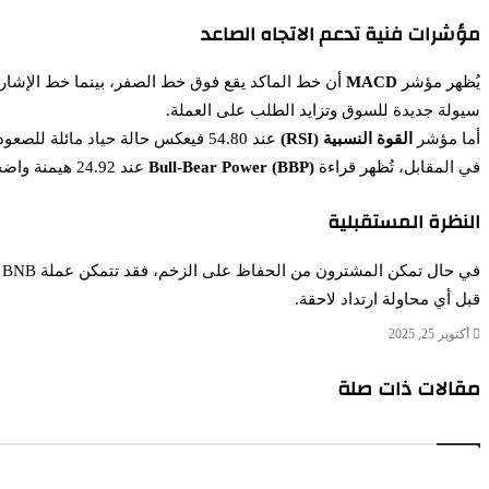
مؤشرات فنية تدعم الاتجاه الصاعد
يُظهر مؤشر
MACD
أن خط الماكد يقع فوق خط الصفر، بينما خط الإشارة 
سيولة جديدة للسوق وتزايد الطلب على العملة.
أما مؤشر
القوة النسبية (RSI)
عند 54.80 فيعكس حالة حياد مائلة للصعود، ما يترك المجال مفتوحاً لأي من الاتجاهين تبعاً لتطورات السوق.
في المقابل، تُظهر قراءة
Bull-Bear Power (BBP)
عند 24.92 هيمنة واضحة للمشترين، ما قد يساهم في تعزيز الزخم الصعودي إذا استمر التدفق الإيجابي.
النظرة المستقبلية
ف
قبل أي محاولة ارتداد لاحقة.
أكتوبر 25, 2025
مقالات ذات صلة