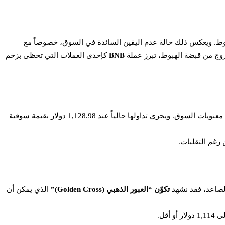
وط. ويعكس ذلك حالة عدم اليقين السائدة في السوق، خصوصاً مع
BNB
كإحدى العملات التي تحظى بزخم
سجلت عملة BNB ارتفاعاً بنسبة 2.43% خلال اليوم، حيث بدأت التداول عند 1,079.58 دولار، ثم صعدت إلى نطاق 1,151 دولار مع تحسن طفيف في معنويات السوق. ويجري تداولها حالياً عند 1,128.98 دولار بقيمة سوقية
تكوّن “العبور الذهبي (Golden Cross)”
الذي يمكن أن