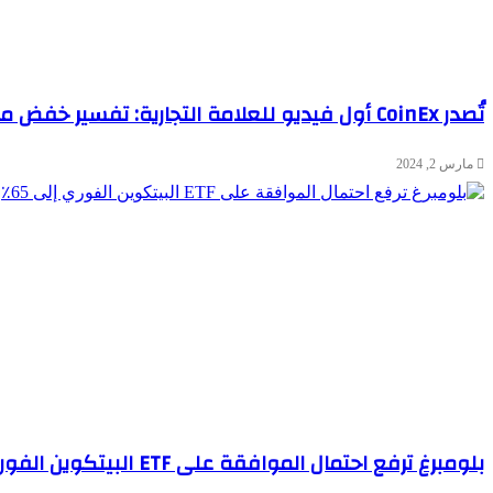
تُصدر CoinEx أول فيديو للعلامة التجارية: تفسير خفض مكافاة تعدين البيتكوين إلى النصف وفلسفة “الأقل هو الأكثر”
مارس 2, 2024
بلومبرغ ترفع احتمال الموافقة على ETF البيتكوين الفوري إلى 65٪