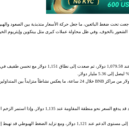
عت تحت ضغط البائعين، ما جعل حركة الأسعار متذبذبة بين الصعود والهب
لهبوطي قد تهبط إلى 1,114 دولار أو أقل.