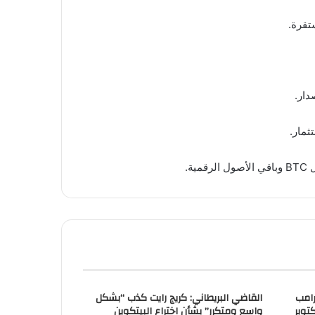
تقرة.
ثمار.
ة.
رامب
القاضي البريطاني: كريج رايت كذب “بشكل
واسع ومتكرر” بشأن اختراع البيتكوين