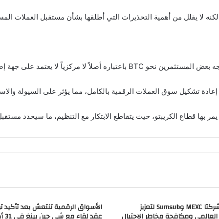
لكنه لا يقلل من أهمية التحذيرات التي أطلقها بشأن مستقبل العملات المس
صلاً لا مركزياً لا يعتمد على جهة إصدار.
عادة تشكيل سوق العملات الرقمية بالكامل، مما يؤثر على السيولة والاست
 الكريبتو، حيث يتقاطع الابتكار مع التنظيم، ما سيحدد مستقبل BTC وباقي الأصول الرقمي
تتعاون شركتا MEXC وSumsub لتعزيز
الأسواق الرقمية تنتعش بعد تأكيد ت
 العالمي ومكافحة مخاطر الاحتيال
عقد لقاء مع شي جين بينغ في 31 أكتوبر