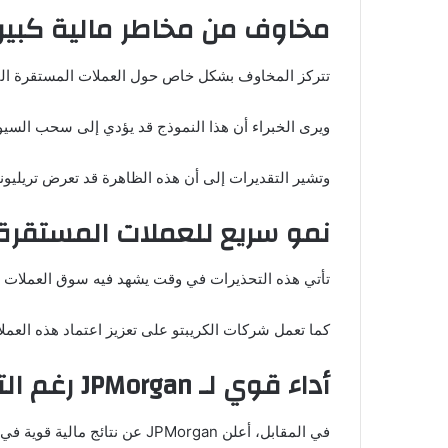
مخاوف من مخاطر مالية كبير
تتركز المخاوف بشكل خاص حول العملات المستقرة التي 
ويرى الخبراء أن هذا النموذج قد يؤدي إلى سحب السيول
وتشير التقديرات إلى أن هذه الظاهرة قد تعرض تريليون
نمو سريع للعملات المستقرة
تأتي هذه التحذيرات في وقت يشهد فيه سوق العملات ال
كما تعمل شركات الكريبتو على تعزيز اعتماد هذه العملا
أداء قوي لـ JPMorgan رغم التحذيرات
في المقابل، أعلن JPMorgan عن نتائج مالية قوية في الربع الأول، حيث ارتفع صافي الدخل بنسبة 13% ليصل إلى 16.5 مليار دولار، مع نمو الإيرادات بنسبة 10%.