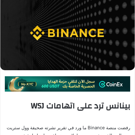
بينانس ترد على اتهامات WSJ
رفضت منصة Binance ما ورد في تقرير نشرته صحيفة وول ستريت