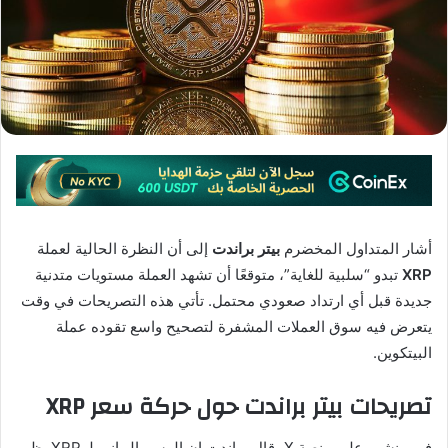
أشار المتداول المخضرم
بيتر براندت
إلى أن النظرة الحالية لعملة
XRP
تبدو “سلبية للغاية”، متوقعًا أن تشهد العملة مستويات متدنية
جديدة قبل أي ارتداد صعودي محتمل. تأتي هذه التصريحات في وقت
يتعرض فيه سوق العملات المشفرة لتصحيح واسع تقوده عملة
البيتكوين.
تصريحات بيتر براندت حول حركة سعر XRP
في منشور على منصة X، قال براندت إن الرسم البياني لـ XRP يظهر