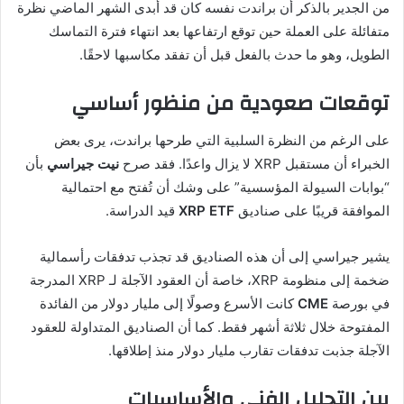
من الجدير بالذكر أن براندت نفسه كان قد أبدى الشهر الماضي نظرة
متفائلة على العملة حين توقع ارتفاعها بعد انتهاء فترة التماسك
الطويل، وهو ما حدث بالفعل قبل أن تفقد مكاسبها لاحقًا.
توقعات صعودية من منظور أساسي
على الرغم من النظرة السلبية التي طرحها براندت، يرى بعض
الخبراء أن مستقبل XRP لا يزال واعدًا. فقد صرح
نيت جيراسي
بأن
“بوابات السيولة المؤسسية” على وشك أن تُفتح مع احتمالية
الموافقة قريبًا على صناديق
XRP ETF
قيد الدراسة.
يشير جيراسي إلى أن هذه الصناديق قد تجذب تدفقات رأسمالية
ضخمة إلى منظومة XRP، خاصة أن العقود الآجلة لـ XRP المدرجة
في بورصة
CME
كانت الأسرع وصولًا إلى مليار دولار من الفائدة
المفتوحة خلال ثلاثة أشهر فقط. كما أن الصناديق المتداولة للعقود
الآجلة جذبت تدفقات تقارب مليار دولار منذ إطلاقها.
بين التحليل الفني والأساسيات