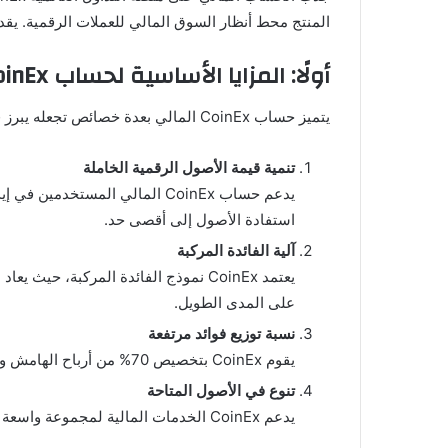
المنتج محط أنظار السوق المالي للعملات الرقمية. يقدم ه
أولًا: المزايا الأساسية لحساب CoinEx المالي
يتميز حساب CoinEx المالي بعدة خصائص تجعله يبرز في السوق المالية التنافسية للعملات الرقمية. وفيما يلي أهم هذه المزايا:
تنمية قيمة الأصول الرقمية الخاملة
يدعم حساب CoinEx المالي المس
استفادة الأصول إلى أقصى حد.
آلية الفائدة المركبة
يعتمد CoinEx نموذج الفائدة المركبة،
على المدى الطويل.
نسبة توزيع فوائد مرتفعة
يقوم CoinEx بتخصيص 70% من أرباح الهامش وقروض العملات الرقمية للمستخدمين، مما يعكس التزام المنصة بإعطاء الأولوية لمصلحة المستخدمين.
تنوع في الأصول المتاحة
يدعم CoinEx الخدمات المالية لمجموعة واسعة من الأصول الرقمية، مما يتيح للمستخدمين اختيار الأصول المناسبة لهم وفقًا للظروف السوقية وتفضيلاتهم الشخصية.