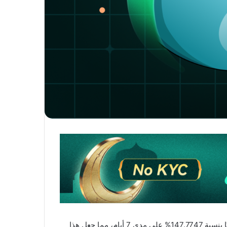
جذب الحساب المالي على منصة التداول العالمية CoinEx اهتمامًا واسعًا من المستثمرين مؤخرًا، حيث حقق رمز TIA عائدًا سنويًا بنسبة 147.7747% على مدى 7 أيام، مما جعل هذا