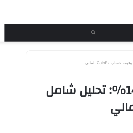
بحث
عن
بلغ معدل العائد السنوي لـ TIA خلال 7 أيام 147%: تحليل شامل