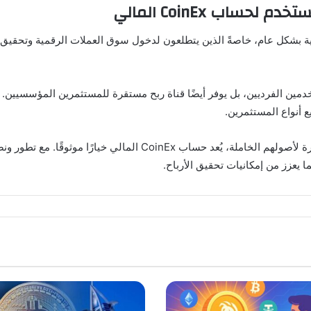
ساب CoinEx المالي
ي الأصول الرقمية بشكل عام، خاصةً الذين يتطلعون لدخول سوق العملات الرقمية و
دمين الفرديين، بل يوفر أيضًا قناة ربح مستقرة للمستثمرين المؤسسيين
 موثوقًا. مع تطور ونضج سوق العملات الرقمية، من المتوقع أن يواصل
يعزز من إمكانيات تحقيق الأرباح.