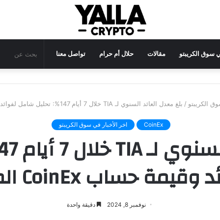
في سوق الكريبتو
مقالات
حلال أم حرام
تواصل معنا
وق الكريبتو
/
بلغ معدل العائد السنوي لـ TIA خلال 7 أيام 147%: تحليل شامل لفوائد وقيمة حساب CoinEx المالي
CoinEx
اخر الأخبار في سوق الكريبتو
وقيمة حساب CoinEx المالي
نوفمبر 8, 2024
دقيقة واحدة