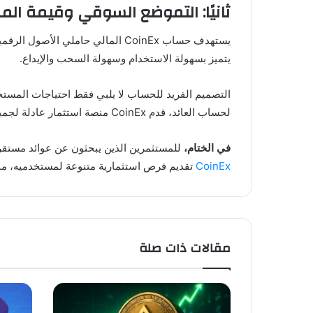
ثانيًا: التموضع السوقي وقيمة المستخدم لح
يستهدف حساب CoinEx المالي حامل
يتميز بسهولة الاستخدام وسهولة السحب والإيداع.
التصميم الفريد للحساب لا يلبي فقط احتياجات المستخ
لحساب العائد، قدم CoinEx منصة استثمار عادلة لجميع أنواع المستثمرين.
في الختام،
للمستثمرين الذين يبحثون عن عوائد مستقرة لأصولهم الخاملة، يُعد حساب CoinEx المالي خيارًا
CoinEx
تقديم فرص استثمارية متنوعة لمستخدميه، مما 
مقالات ذات صلة