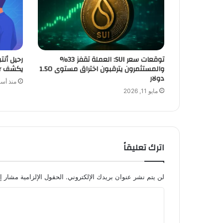
توقعات سعر SUI: العملة تقفز 33%
والمستثمرون يترقبون اختراق مستوى 1.50
يكشف Second Tier
دولار
منذ أس
مايو 11, 2026
اترك تعليقاً
لن يتم نشر عنوان بريدك الإلكتروني.
الحقول الإلزامية مشار إل
ا
ل