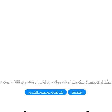
الأخبار في سوق الكريبتو
/
بلاك روك تبيع إيثريوم وتشتري 366 مليون دولار من بيتكوين
investing
اخر الأخبار في سوق الكريبتو