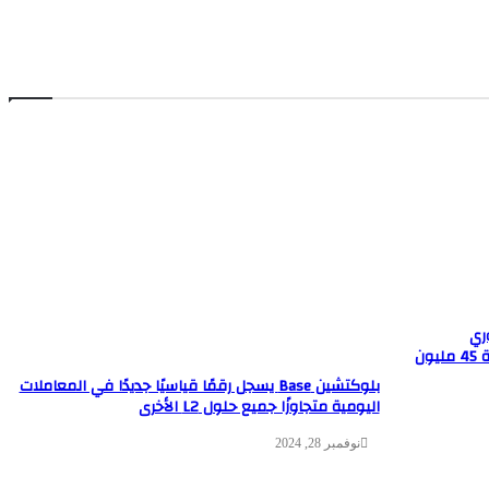
ري
بالولايات المتحدة تنتعش بتدفقات واردة بقيمة 45 مليون
بلوكتشين Base يسجل رقمًا قياسيًا جديدًا في المعاملات
اليومية متجاوزًا جميع حلول L2 الأخرى
نوفمبر 28, 2024