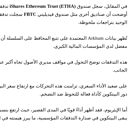
في المقابل، سجل صندوق
iShares Ethereum Trust (ETHA)
أوضحت أن صناديق أخرى مثل صندوق فيديليتي
FBTC
سجلت تدفقات بـ134.71 مليون دولار، بينما ج
الوحيد بتراجعات ملحوظة.
تُظهر بيانات Arkham المعتمدة على تتبع المحافظ عل
مفضل لدى المؤسسات المالية الكبرى.
هذه التدفقات توضح التحول في مواقف مديري الأصول تجاه أكبر عملتي
الجانب.
دور البيتكوين كأداة فعالة للتحوط ضد التضخم.
يبقى البيتكوين في صدارة التدفقات المؤسسية، ما يبرز هيمنته في