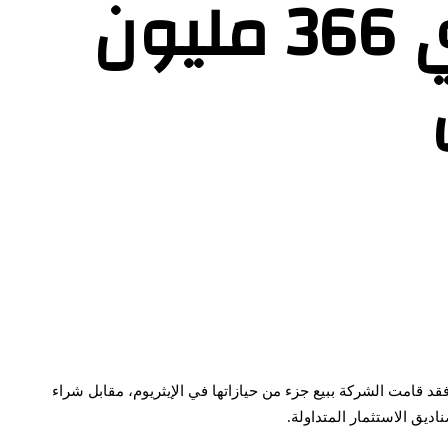
بلاك روك تبيع إيثريوم وتشتري 366 مليون
د قامت الشركة ببيع جزء من حيازاتها في الإيثريوم، مقابل شراء
ديق الاستثمار المتداولة.