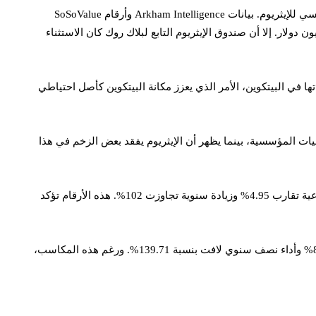
تدفقات خارجة بلغت 17.39 مليون دولار، ما يعكس انخفاضًا في التعرض المؤسسي للإيثريوم. بيانات Arkham Intelligence وأرقام SoSoValue
40.43 مليون دولار. إلا أن صندوق الإيثريوم التابع لبلاك روك كان الاستثناء
تنياتها في البيتكوين، الأمر الذي يعزز مكانة البيتكوين كأصل احتياطي
يات المؤسسية، بينما يظهر أن الإيثريوم يفقد بعض الزخم في هذا
على صعيد الأداء السعري، تزامنت هذه التحركات مع ارتفاع سعر البيتكوين إلى 116,162 دولارًا بزيادة 0.54% خلال 24 ساعة، مع مكاسب أسبوعية تقارب 4.95% وزيادة سنوية تجاوزت 102%. هذه الأرقام تؤكد
أما الإيثريوم، فقد أظهر أداءً قويًا في المدى القصير، حيث ارتفع بنسبة 4.01% خلال يوم واحد ليصل إلى 4,639.5 دولار، مع نمو أسبوعي بلغ 8.05% وأداء نصف سنوي لافت بنسبة 139.71%. ورغم هذه المكاسب،