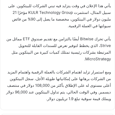
يأتي هذا الإعلان في وقت يتزايد فيه تبني الشركات للبيتكوين. على
سبيل المثال، استثمرت KULR Technology Group مؤخرًا 21
مليون دولار في البيتكوين، مخصصة ما يصل إلى 90% من فائض
سيولتها في العملة الرقمية.
يأتي تحرك Bitwise أيضًا بالتزامن مع تقديم صندوق ETF مماثل من
Strive، الذي يخطط لتوفير تعرض للسندات القابلة للتحويل
المرتبطة بشركات رئيسية تمتلك كميات كبيرة من البيتكوين مثل
MicroStrategy.
ومع استمرار تزايد اهتمام الشركات بالعملة الرقمية واهتمام المزيد
من الشركات برهانها على إمكانياتها طويلة الأجل، سجل البيتكوين
أعلى مستوى له على الإطلاق بأكثر من 108,000 دولار في منتصف
ديسمبر. وفي الوقت الحالي، يتم تداول البيتكوين عند 96,000 دولار
ويملك قيمة سوقية تبلغ 1.9 تريليون دولار.