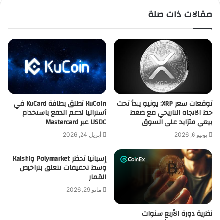
مقالات ذات صلة
توقعات سعر XRP: يونيو يبدأ تحت
KuCoin تطلق بطاقة KuCard في
خط الاتجاه التاريخي مع ضغط
أستراليا لدعم الدفع باستخدام
بيعي متزايد على السوق
USDC عبر Mastercard
يونيو 6, 2026
أبريل 24, 2026
إسبانيا تحظر Polymarket وKalshi
وسط تحقيقات تتعلق بتراخيص
القمار
مايو 29, 2026
نظرية دورة الأربع سنوات