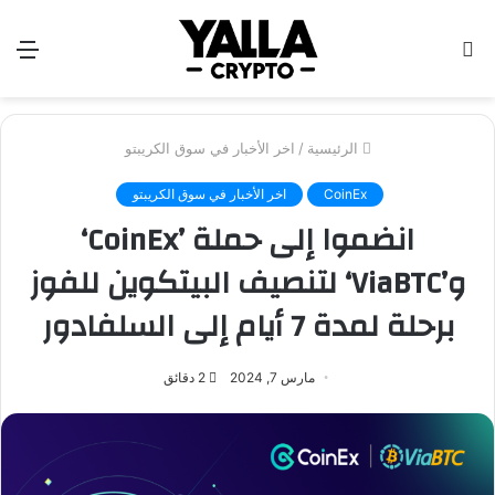
بحث
الق
عن
الرئيسية
/
اخر الأخبار في سوق الكريبتو
CoinEx
اخر الأخبار في سوق الكريبتو
انضموا إلى حملة ’CoinEx‘
و’ViaBTC‘ لتنصيف البيتكوين للفوز
برحلة لمدة 7 أيام إلى السلفادور
مارس 7, 2024
2 دقائق