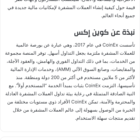
قيمة حول كيفية إنشاء العملات المشفرة لإمكانيات مالية جديدة في
جميع أنحاء العالم.
نبذة عن كوين إكس
تأسست CoinEx في عام 2017، وهي عبارة عن بورصة عالمية
للعملات المشفرة ملتزمة بجعل التداول أسهل. توفر المنصة مجموعة
من الخدمات، بما في ذلك التداول الفوري والهامش، والعقود الآجلة،
والمقايضات، وصانع السوق الآلي (AMM)، وخدمات الإدارة المالية
لأكثر من 5 ملايين مستخدم في أكثر من 200 دولة ومنطقة. منذ
تأسيسها، التزمت CoinEx بثبات بمبدأ الخدمة “المستخدم أولاً”. مع
النية الصادقة المتمثلة في رعاية بيئة تداول العملات المشفرة العادلة
والمحترمة والآمنة، تمكن CoinEx الأفراد ذوي مستويات مختلفة من
الخبرة من الوصول بسهولة إلى عالم العملات المشفرة من خلال
تقديم منتجات سهلة الاستخدام.