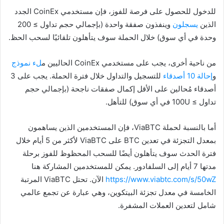
للدخول للحصول على فرصة للفوز، فإن مستخدمي CoinEx الجدد
الذين
يسجلون
وينفذون صفقة واحدة (بإجمالي حجم تداول ≥ 200
وحدة في أي سوق) خلال الحملة سوف يتأهلون تلقائيًا لسحب الحظ.
من ناحية أخرى، يجب على مستخدمي CoinEx الحاليين م
لء نموذج
و
إحالة 10 أصدقاء
للتسجيل والتداول خلال فترة الحملة. يجب على 3
أصدقاء مُحالين على الأقل إكمال صفقات ناجحة (بإجمالي حجم
تداول ≥ 100U في أي سوق) للتأهل.
أما بالنسبة لحملة ViaBTC، فإن المستخدمين الذين يساهمون
بمعدل التجزئة في تعدين BTC على ViaBTC لأكثر من 5 أيام خلال
فترة الحدث سوف يتأهلون أيضًا للسحب المحظوظ للفوز برحلة
مدتها 7 أيام إلى السلفادور. يمكن للمستخدمين المشاركة هنا
https://www.viabtc.com/s/50wZ
الآن. تحتل ViaBTC المرتبة
الخامسة في معدل تجزئة البيتكوين، وهي عبارة عن تجمع عالمي
شامل لتعدين العملات المشفرة.