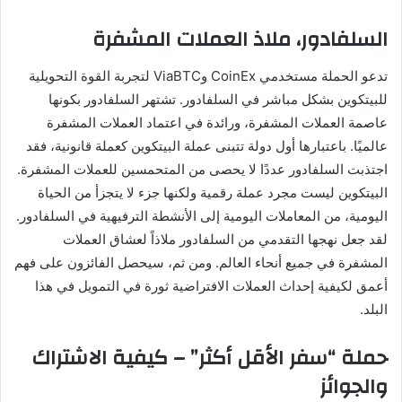
السلفادور، ملاذ العملات المشفرة
تدعو الحملة مستخدمي CoinEx وViaBTC لتجربة القوة التحويلية
للبيتكوين بشكل مباشر في السلفادور. تشتهر السلفادور بكونها
عاصمة العملات المشفرة، ورائدة في اعتماد العملات المشفرة
عالميًا. باعتبارها أول دولة تتبنى عملة البيتكوين كعملة قانونية، فقد
اجتذبت السلفادور عددًا لا يحصى من المتحمسين للعملات المشفرة.
البيتكوين ليست مجرد عملة رقمية ولكنها جزء لا يتجزأ من الحياة
اليومية، من المعاملات اليومية إلى الأنشطة الترفيهية في السلفادور.
لقد جعل نهجها التقدمي من السلفادور ملاذاً لعشاق العملات
المشفرة في جميع أنحاء العالم. ومن ثم، سيحصل الفائزون على فهم
أعمق لكيفية إحداث العملات الافتراضية ثورة في التمويل في هذا
البلد.
حملة “سفر الأقل أكثر” – كيفية الاشتراك
والجوائز