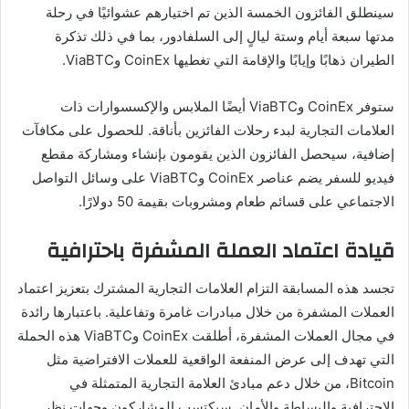
سينطلق الفائزون الخمسة الذين تم اختيارهم عشوائيًا في رحلة
مدتها سبعة أيام وستة ليالٍ إلى السلفادور، بما في ذلك تذكرة
الطيران ذهابًا وإيابًا والإقامة التي تغطيها CoinEx وViaBTC.
ستوفر CoinEx وViaBTC أيضًا الملابس والإكسسوارات ذات
العلامات التجارية لبدء رحلات الفائزين بأناقة. للحصول على مكافآت
إضافية، سيحصل الفائزون الذين يقومون بإنشاء ومشاركة مقطع
فيديو للسفر يضم عناصر CoinEx وViaBTC على وسائل التواصل
الاجتماعي على قسائم طعام ومشروبات بقيمة 50 دولارًا.
قيادة اعتماد العملة المشفرة باحترافية
تجسد هذه المسابقة التزام العلامات التجارية المشترك بتعزيز اعتماد
العملات المشفرة من خلال مبادرات غامرة وتفاعلية. باعتبارها رائدة
في مجال العملات المشفرة، أطلقت CoinEx وViaBTC هذه الحملة
التي تهدف إلى عرض المنفعة الواقعية للعملات الافتراضية مثل
Bitcoin، من خلال دعم مبادئ العلامة التجارية المتمثلة في
الاحترافية والبساطة والأمان. سيكتسب المشاركون وجهات نظر