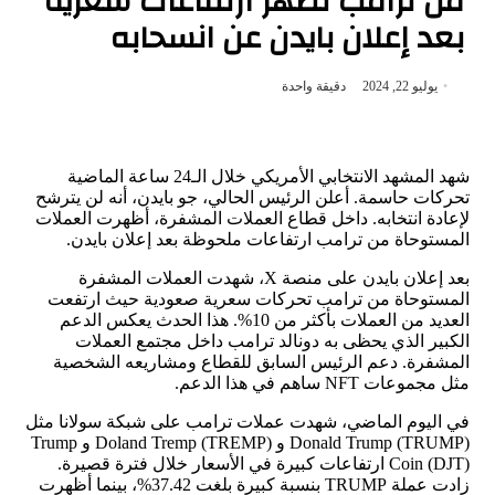
من ترامب تظهر ارتفاعات سعرية
بعد إعلان بايدن عن انسحابه
يوليو 22, 2024
دقيقة واحدة
شهد المشهد الانتخابي الأمريكي خلال الـ24 ساعة الماضية
تحركات حاسمة. أعلن الرئيس الحالي، جو بايدن، أنه لن يترشح
لإعادة انتخابه. داخل قطاع العملات المشفرة، أظهرت العملات
المستوحاة من ترامب ارتفاعات ملحوظة بعد إعلان بايدن.
بعد إعلان بايدن على منصة X، شهدت العملات المشفرة
المستوحاة من ترامب تحركات سعرية صعودية حيث ارتفعت
العديد من العملات بأكثر من 10%. هذا الحدث يعكس الدعم
الكبير الذي يحظى به دونالد ترامب داخل مجتمع العملات
المشفرة. دعم الرئيس السابق للقطاع ومشاريعه الشخصية
مثل مجموعات NFT ساهم في هذا الدعم.
في اليوم الماضي، شهدت عملات ترامب على شبكة سولانا مثل
Donald Trump (TRUMP) و Doland Tremp (TREMP) و Trump
Coin (DJT) ارتفاعات كبيرة في الأسعار خلال فترة قصيرة.
زادت عملة TRUMP بنسبة كبيرة بلغت 37.42%، بينما أظهرت