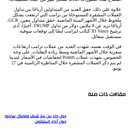
علاوة على ذلك، حقق العديد من المتداولين أرباحًا من تداول
العملات المشفرة المستوحاة من ترامب التي ارتفعت بشكل
ملحوظ خلال الأشهر الستة الماضية. حقق متداول معين، GCR،
أرباحًا تزيد عن 8 ملايين دولار من تداول TRUMP. أخيرًا، أدى
ترشيح JD Vance كنائب لترامب أيضًا إلى توقعات سوقية
بمستقبل متفائل.
في الوقت نفسه، شهدت العديد من عملات ترامب ارتفاعات
سعرية خلال الأشهر الماضية وسط زيادة التقلبات. على وجه
الخصوص، شهدت عملات Politifi انخفاضات في الأسعار عندما
لم يتم ذكر العملات المشفرة خلال المناظرة الرئاسية في 27
يونيو.
مقالات ذات صلة
جدل حاد بين بيتر شيف ومايكل سايلور
حول أداء البيتكوين