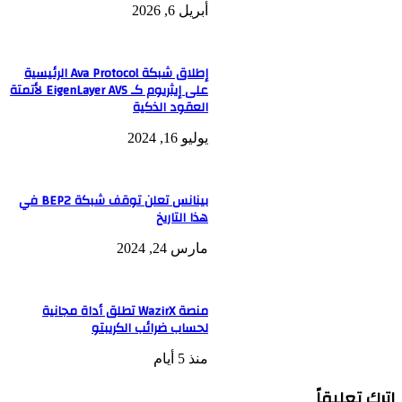
أبريل 6, 2026
إطلاق شبكة Ava Protocol الرئيسية
على إيثريوم كـ EigenLayer AVS لأتمتة
العقود الذكية
يوليو 16, 2024
بينانس تعلن توقف شبكة BEP2 في
هذا التاريخ
مارس 24, 2024
منصة WazirX تطلق أداة مجانية
لحساب ضرائب الكريبتو
منذ 5 أيام
اترك تعليقاً