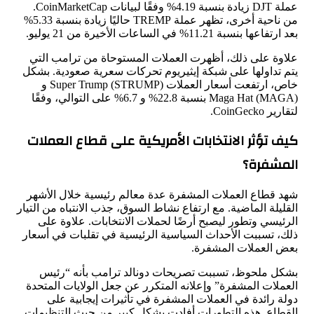
عملة DJT زيادة بنسبة 4.19% وفقًا لبيانات CoinMarketCap.
من ناحية أخرى، تظهر عملة TREMP حاليًا زيادة بنسبة 5.33%
بعد ارتفاعها بنسبة 11.21% في الساعات الأخيرة من 21 يوليو.
علاوة على ذلك، أظهرت العملات المستوحاة من ترامب التي
يتم تداولها على شبكة إيثيريوم تحركات سعرية صعودية. بشكل
خاص، ارتفعت أسعار العملات Super Trump (STRUMP) و
Maga Hat (MAGA) بنسبة 22.8% و 6.7% على التوالي، وفقًا
لتقارير CoinGecko.
كيف تؤثر الانتخابات الأمريكية على قطاع العملات
المشفرة؟
شهد قطاع العملات المشفرة عدة معالم رئيسية خلال الأشهر
القليلة الماضية. مع ارتفاع نشاط السوق، جذب الانتباه من التيار
الرئيسي وتطور ليصبح أرضًا لحملات الانتخابات. علاوة على
ذلك، تسببت الأحداث السياسية الرئيسية في تقلبات في أسعار
بعض العملات المشفرة.
بشكل ملحوظ، تسببت تصريحات دونالد ترامب بأنه “رئيس
العملات المشفرة” وإعلانه المتكرر عن جعل الولايات المتحدة
دولة رائدة في العملات المشفرة في تأثيرات إيجابية على
القطاع. هذه التطورات أفادت بشكل كبير من حيث التنظيمات.