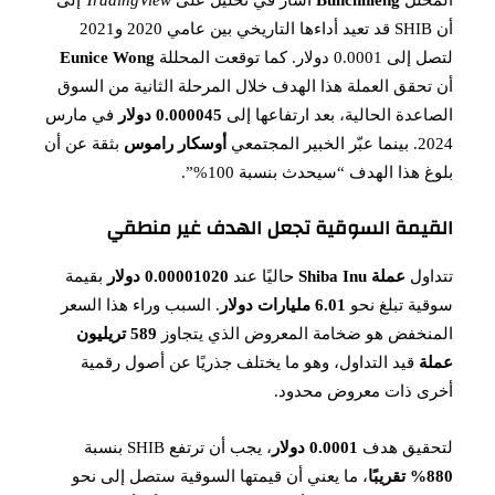
أن SHIB قد تعيد أداءها التاريخي بين عامي 2020 و2021
لتصل إلى 0.0001 دولار. كما توقعت المحللة
Eunice Wong
أن تحقق العملة هذا الهدف خلال المرحلة الثانية من السوق
الصاعدة الحالية، بعد ارتفاعها إلى
0.000045 دولار
في مارس
2024. بينما عبّر الخبير المجتمعي
أوسكار راموس
بثقة عن أن
بلوغ هذا الهدف “سيحدث بنسبة 100%”.
القيمة السوقية تجعل الهدف غير منطقي
تتداول
عملة Shiba Inu
حاليًا عند
0.00001020 دولار
بقيمة
سوقية تبلغ نحو
6.01 مليارات دولار
. السبب وراء هذا السعر
المنخفض هو ضخامة المعروض الذي يتجاوز
589 تريليون
عملة
قيد التداول، وهو ما يختلف جذريًا عن أصول رقمية
أخرى ذات معروض محدود.
لتحقيق هدف
0.0001 دولار
، يجب أن ترتفع SHIB بنسبة
880% تقريبًا
، ما يعني أن قيمتها السوقية ستصل إلى نحو