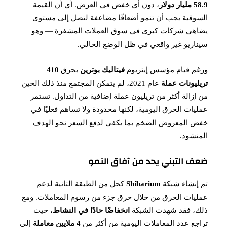
58.9 مليار دولار
، دون أي خفض في العرض. أي أن القيمة
السوقية يجب أن تنمو أضعافًا مضاعفة لتصل إلى مستوى
يضاهي شركات كبرى في سوق العملات المشفرة — وهو
سيناريو غير واقعي في ظل الوضع الحالي.
ورغم قيام مؤسس إيثريوم
فيتاليك بوترين
بحرق
410
تريليونات عملة
عام 2021، لم يتمكن المجتمع منذ ذلك الحين
من إزالة أكثر من تريليون عملة إضافية من التداول. تستمر
عمليات الحرق اليومية، لكنها محدودة ولا تساهم فعليًا في
خفض المعروض الضخم بما يكفي لدفع السعر نحو الهدف
المنشود.
ضعف التبني يحد من آفاق النمو
تم إنشاء شبكة
Shibarium
كحل من الطبقة الثانية لدعم
عمليات الحرق من خلال حرق جزء من رسوم المعاملات. ومع
ذلك، فقد شهدت الشبكة
انخفاضًا حادًا في النشاط
، حيث
تراجع عدد المعاملات اليومية من أكثر من
4 ملايين معاملة
إلى