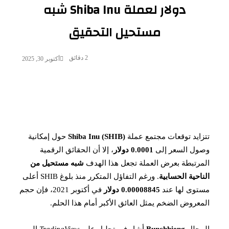
دولار لعملة Shiba Inu شبه
مستحيل التحقيق
2 دقائق
أكتوبر 30, 2025
تتزايد توقعات مجتمع عملة
Shiba Inu (SHIB)
حول إمكانية
وصول السعر إلى
0.0001 دولار
، إلا أن الحقائق الرقمية
المرتبطة بعرض العملة تجعل هذا الهدف
شبه مستحيل من
الناحية الحسابية
. ورغم التفاؤل المتكرر منذ بلوغ SHIB أعلى
مستوى لها عند
0.00008845 دولار
في أكتوبر 2021، فإن حجم
المعروض الضخم يمثل العائق الأكبر أمام هذا الحلم.
المحلل
Bunchhieng
أشار في تحليل على
TradingView
إلى