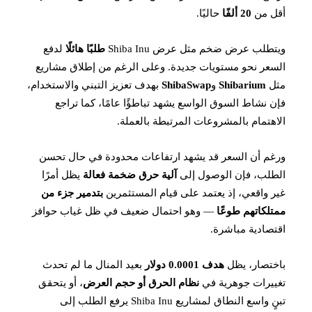
أقل من
20 ألفًا
حاليًا.
ويتطلب عرض ضخم مثل عرض Shiba Inu
طلبًا هائلًا
لدفع
السعر نحو مستويات جديدة. وعلى الرغم من إطلاق مشاريع
مثل
Shibarium
و
ShibaSwap
بهدف تعزيز التبني والاستخدام،
فإن نشاط السوق الواسع يشهد تباطؤًا عامًا، كما تراجع
الاهتمام بالمشروعات المرتبطة بالعملة.
ورغم أن السعر قد يشهد ارتفاعات محدودة في حال تحسن
الطلب، فإن الوصول إلى
آلية حرق ضخمة فعالة
يظل أمرًا
غير واقعي، إذ يعتمد على قيام المستثمرين
بتدمير جزء من
ممتلكاتهم طوعًا
— وهو احتمال ضعيف في ظل غياب حوافز
اقتصادية مباشرة.
باختصار، يظل
هدف 0.0001 دولار
بعيد المنال ما لم تحدث
تغييرات جوهرية في
نظام الحرق أو حجم العرض
، أو يتحقق
تبنٍ واسع النطاق لمشاريع Shiba Inu يرفع الطلب إلى