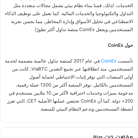
الخدمات. لذلك، قمنا ببناء نظام بيئي يشمل مجالات متعددة مثل
التداول والتكنولوجيا والخدمات المالية. كما نعمل على توظيف الذكاء
الاصطناعي في تحليل الأسواق وإدارة المخاطر، مما يحسن تجربة
المستخدمين ويجعل CoinEx منصة تداول أكثر تطورًا.
حول CoinEx
تأسست
CoinEx
في عام 2017 كمنصة تداول عالمية مصممة لخدمة
المستخدمين. منذ انطلاقتها عبر تجمع التعدين ViaBTC، كانت من
أولى المنصات التي توفر إثبات الاحتياطي لحماية أصول
المستخدمين بالكامل. توفر المنصة أكثر من 1300 عملة رقمية،
مدعومة بميزات وخدمات احترافية لأكثر من 10 ملايين مستخدم في
200+ دولة. كما أن CoinEx تحتضن عملتها الأصلية CET، التي تعزز
أنشطة المستخدمين وتدعم النظام البيئي للمنصة.
مقالات ذات صلة