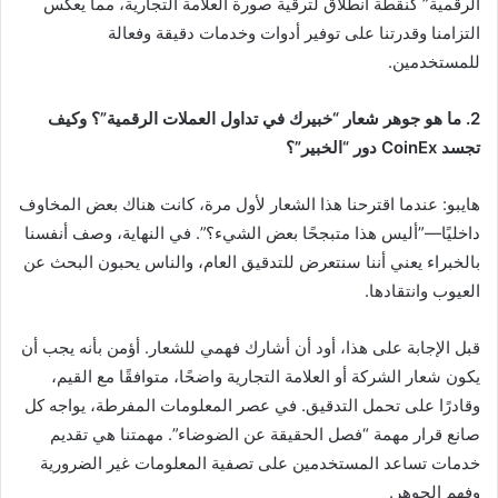
الرقمية” كنقطة انطلاق لترقية صورة العلامة التجارية، مما يعكس
التزامنا وقدرتنا على توفير أدوات وخدمات دقيقة وفعالة
للمستخدمين.
2. ما هو جوهر شعار “خبيرك في تداول العملات الرقمية”؟ وكيف
تجسد CoinEx دور “الخبير”؟
هايبو: عندما اقترحنا هذا الشعار لأول مرة، كانت هناك بعض المخاوف
داخليًا—”أليس هذا متبجحًا بعض الشيء؟”. في النهاية، وصف أنفسنا
بالخبراء يعني أننا سنتعرض للتدقيق العام، والناس يحبون البحث عن
العيوب وانتقادها.
قبل الإجابة على هذا، أود أن أشارك فهمي للشعار. أؤمن بأنه يجب أن
يكون شعار الشركة أو العلامة التجارية واضحًا، متوافقًا مع القيم،
وقادرًا على تحمل التدقيق. في عصر المعلومات المفرطة، يواجه كل
صانع قرار مهمة “فصل الحقيقة عن الضوضاء”. مهمتنا هي تقديم
خدمات تساعد المستخدمين على تصفية المعلومات غير الضرورية
وفهم الجوهر.