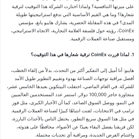
على ميزتها التنافسية؟ ولماذا اختارت الشركة هذا التوقيت لترقية
شعارها؟ وما هي القيم الأساسية التي تدفع استراتيجيتها طويلة
المدى؟ في هذه المقابلة الحصرية، يشارك هايبو يانغ، مؤسس
CoinEx، رؤيته حول فلسفة العلامة التجارية، الاتجاه الاستراتيجي،
ومستقبل صناعة العملات الرقمية.
1. لماذا قررت CoinEx ترقية شعارها في هذا التوقيت؟
هايبو: أنا أميل إلى التفكير أكثر من التحدث. بدلاً من إلقاء الخطب،
أفضل مراقبة توجهات الصناعة بهدوء وتقييم التطوير طويل الأمد
للشركة. في العام الماضي، احتفلت البيتكوين بعيدها الخامس عشر،
متجاوزة حاجز 100,000 دولار. استمر عدد المستخدمين العالميين
في النمو، ووصل السوق الصاعد، كما أن الأخبار الكبرى، مثل فوز
ترامب في الانتخابات، لفتت انتباهًا كبيرًا لصناعة العملات الرقمية.
في مثل هذا السوق سريع التطور، يحتفل الناس بالأحداث البارزة،
لكن فريقنا يفضل البقاء بعيدًا عن الأضواء، محافظًا على هدوئه،
واغتنام الفرص الجديدة، ومراقبة أي تحديات محتملة.