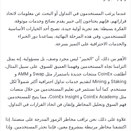
عندما يرغب المستخدمون في التداول أو البحث عن معلومات لاتخاذ
قراراتهم، فإنهم يحتاجون إلى خبير يقدم نصائح وخدمات موثوقة.
الفكرة بسيطة: بعد تجربة أولية جيدة، نصبح أحد الخيارات الأساسية
للمستخدمين، وفي هذه المرحلة النهائية، يساعدنا دور الخبراء
والخدمات الاحترافية على التميز بسرعة.
الأهم من ذلك، أن “الخبير” ليس مجرد وصف، بل مسؤولية. إنه يمثل
التزامنا تجاه المستخدمين وفهمنا العميق للسوق. على سبيل المثال،
أطلقت CoinEx منتجات جديدة باستمرار مثل Swap و AMM و
Staking و Mining لتقديم خدمات تداول احترافية أكثر شمولاً لكل
مستخدم. كما أننا نستثمر في تعليم المستخدمين من خلال منصات
مثل CoinEx Academy و CoinEx Insight، مما يتيح للمستخدمين
فهم السوق وتحليل المخاطر وإتقان فن اتخاذ القرارات في التداول.
علاوة على ذلك، نحن نراقب مخاطر الرموز المدرجة على منصتنا. إذا
اكتشفنا مخاطر مرتبطة بمشروع معين، فإننا نحذر المستخدمين. وإذا