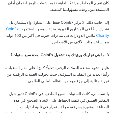
كان تقييم المخاطر مرتفعًا للغاية، نقوم بشطب الرمز لضمان أمان
المستخدمين، وهذه مسؤوليتنا كمنصة.
إلى جانب ذلك، لا تركز CoinEx فقط على التداول والاستثمار، بل
تشارك أيضًا في المشاريع الخيرية. منذ تأسيسها، استثمرت
CoinEx
Charity
ملايين الدولارات في مبادرات خيرية في أكثر من 100 دولة،
مما ساعد مئات الآلاف من الأشخاص.
3. ما هي تجاربك ورؤيتك بعد تشغيل CoinEx لمدة سبع سنوات؟
هايبو: تشهد صناعة العملات الرقمية تحولًا كبيرًا. على مدار السنوات،
رأينا العديد من التقلبات السوقية، حيث تحولت العملات الرقمية من
تجربة مثالية إلى جزء مهم من النظام المالي العالمي.
بالنسبة لي، كانت السنوات السبع الماضية في CoinEx تدور حول
التفكير العميق في كيفية الحفاظ على الاتجاه الصحيح في هذه
الصناعة المتغيرة بسرعة، مع الاستمرار في تلبية احتياجات