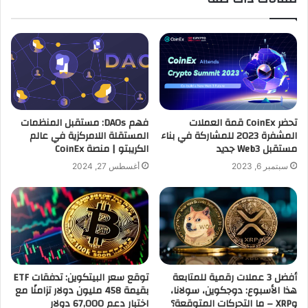
تحضر CoinEx قمة العملات
فهم DAOs: مستقبل المنظمات
المشفرة 2023 للمشاركة في بناء
المستقلة اللامركزية في عالم
مستقبل Web3 جديد
الكريبتو | منصة CoinEx
سبتمبر 6, 2023
أغسطس 27, 2024
أفضل 3 عملات رقمية للمتابعة
توقع سعر البيتكوين: تدفقات ETF
هذا الأسبوع: دوجكوين، سولانا،
بقيمة 458 مليون دولار تزامنًا مع
وXRP – ما التحركات المتوقعة؟
اختبار دعم 67,000 دولار