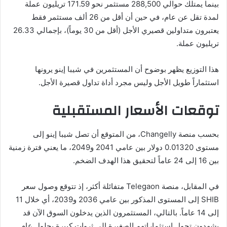
بينما يمتلك حوالي 288,500 مستثمر نحو 171.59 تريليون عملة
لمدة تقل عن عام، في حين أن أقل من 26 ألف مستثمر فقط
يعتبرون متداولين قصيري الأجل (أقل من 30 يوماً)، بإجمالي 26.33
تريليون عملة.
هذا التوزيع يظهر بوضوح أن المستثمرين في شيبا إينو يرونها
استثماراً طويل الأجل وليس مجرد أداة تداول قصيرة الأجل.
توقعات الأسعار المستقبلية
بحسب منصة Changelly، من المتوقع أن تصل شيبا إينو إلى
مستوى 0.01320 دولار بين عامي 2041 و2049، ما يعني فترة زمنية
بين 16 إلى 24 عاماً لتحقيق هذا الهدف الضخم.
في المقابل، منصة Telegaon متفائلة أكثر، إذ تتوقع وصول سعر
SHIB إلى المستوى المذكور بين عامي 2036 و2039، أي خلال 11
إلى 14 عاماً. بالتالي، المستثمرون الذين يدخلون السوق الآن قد
يشهدون تحول استثماراتهم الصغيرة إلى ثروات كبيرة بحلول عام