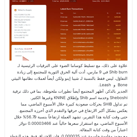
علاوة على ذلك، مع تسليط كوساما الضوء على الترقيات الرئيسية لـ
Shib burn في 9 مارس، أدت آلية الحرق الثورية للمجتمع إلى زيادة
التفاؤل، ليس فقط بالنسبة لـ شيبا إينو ولكن أيضاً لعملات نظامها البيئي
Bone و Leash.
الجدير بالذكر، أظهر المجتمع أيضاً تطورات ملحوظة، بما في ذلك ترقية
Sheboshi وخدمة اسم Shib وإطلاق KNINE وغيرها الكثير.
تم تداول SHIB بحركات صعودية كبيرة خلال الأسبوع الماضي، مما
يعكس بشكل أكبر الارتفاع في حرقها والتقدم الذي أحرزه المجتمع.
حتى وقت كتابة هذا التقرير، تشهد العملة ارتفاعاً بنسبة 56.79% خلال
الأسبوع الماضي، مع استقرار سعرها حالياً عند 0.00003466 دولار
اعتباراً من وقت كتابة المقالة.
مع وجود مقاومة حاسمة عند 0.000035، فإن الاختراق فوق هذه النقطة