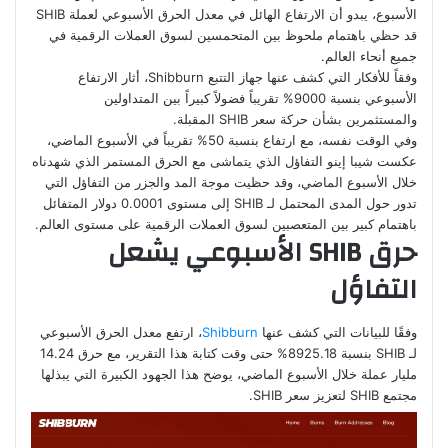
الأسبوع، يبدو أن الارتفاع الهائل في معدل الحرق الأسبوعي لعملة SHIB
قد حظي باهتمام ملحوظ بين المتحمسين لسوق العملات الرقمية في
جميع أنحاء العالم.
وفقاً للأفكار التي كشف عنها جهاز التتبع Shibburn، أثار الارتفاع
الأسبوعي بنسبة 9000% تقريباً فضولاً كبيراً بين المتداولين
والمستثمرين بشأن حركة سعر SHIB المقبلة.
وفي الوقت نفسه، مع ارتفاع بنسبة 50% تقريباً في الأسبوع الماضي،
عكست شيبا إينو التفاؤل الذي يتماشى مع الحرق المستمر الذي شهدناه
خلال الأسبوع الماضي، وقد حظيت موجة المد والجزر من التفاؤل التي
تدور حول المدى المحتمل لـ SHIB إلى مستوى 0.0001 دولار المتفائل
باهتمام كبير بين المتعصبين لسوق العملات الرقمية على مستوى العالم.
حرق
SHIB
الأسبوعي يشعل
التفاؤل
وفقًا للبيانات التي كشف عنها
Shibburn
، ارتفع معدل الحرق الأسبوعي
لـ SHIB بنسبة 8925.18% حتى وقت كتابة هذا التقرير، مع حرق 14.24
مليار عملة خلال الأسبوع الماضي، يوضح هذا الجهود الكبيرة التي يبذلها
مجتمع SHIB لتعزيز سعر SHIB.