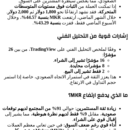
الصعودي، مما يعكس سيطرة المشترين على السوق.
إذا تمكنت العملة من
الثبات فوق مستويات المتوسطات
المتحركة
، فقد نشهد ارتفاعًا نحو
1,800 دولار
ثم
2,000 دولار
.
خلال الشهر الماضي، ارتفعت
MKR بنسبة 44.57%
، وخلال
الأسبوع الماضي فقط، قفزت
بنسبة 43.29%
.
إشارات قوية من التحليل الفني
وفقًا لملخص التحليل الفني على
TradingView
، من بين
26
مؤشرًا
:
16 مؤشرًا تشير إلى الشراء
.
8 مؤشرات محايدة
.
2 فقط تشير إلى البيع
.
هذا يعزز الثقة في استمرار الاتجاه الصعودي، خاصة إذا استمر
حجم التداول في الارتفاع.
ما الذي يدفع ارتفاع MKR؟
زيادة ثقة المستثمرين
: حوالي
91% من المجتمع لديهم توقعات
صعودية
، مقابل
9% فقط لديهم نظرة هبوطية
، مما يشير إلى
إقبال قوي على الشراء
.
أداء قوي رغم ضعف السوق
: في حين تعاني معظم العملات