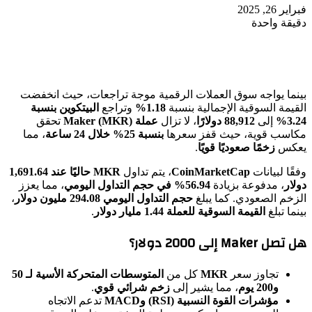
فبراير 26, 2025
دقيقة واحدة
بينما يواجه سوق العملات الرقمية موجة تراجعات، حيث انخفضت
القيمة السوقية الإجمالية بنسبة
1.18%
وتراجع
البيتكوين بنسبة
3.24%
إلى
88,912 دولارًا
، لا تزال
عملة Maker (MKR)
تحقق
مكاسب قوية، حيث قفز سعرها
بنسبة 25% خلال 24 ساعة
، مما
يعكس
زخمًا صعوديًا قويًا
.
وفقًا لبيانات
CoinMarketCap
، يتم تداول
MKR حاليًا عند 1,691.64
دولار
، مدفوعة بزيادة
56.94% في حجم التداول اليومي
، مما يعزز
الزخم الصعودي. كما يبلغ
حجم التداول اليومي 294.08 مليون دولار
،
بينما تبلغ
القيمة السوقية للعملة 1.44 مليار دولار
.
هل تصل Maker إلى 2000 دولار؟
تجاوز سعر
MKR
كل من
المتوسطات المتحركة الأسية لـ 50
و200 يوم
، مما يشير إلى
زخم شرائي قوي
.
مؤشرات القوة النسبية (RSI) وMACD
تدعم الاتجاه