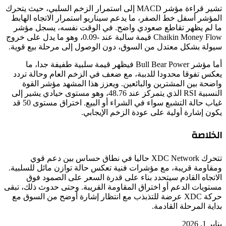
تشير قراءة مؤشر MACD إلى استمرار الزخم السلبي، حيث يتحرك
المؤشر أسفل خط الصفر، ما يدعم سيناريو استمرار الاتجاه الهابط
ما لم يظهر تقاطع صعودي واضح. في الوقت نفسه، يسجل مؤشر
Chaikin Money Flow قيمة سالبة عند -0.09، وهو ما يدل على خروج
سيولة بشكل معتدل من السوق، دون الوصول إلى مرحلة بيع قوية.
أما مؤشر Bull Bear Power فيظهر قيمة سلبية طفيفة جدا، ما
يعكس تفوقا محدودا للدببة، مع ضعف في الزخم العام وحالة تردد
واضحة بين المشترين والبائعين. ويعزز هذا المشهد مؤشر القوة
النسبية RSI الذي يتمركز عند 48.76، وهو مستوى حيادي يشير إلى
غياب حالة التشبع سواء في الشراء أو البيع. اختراق مستوى 50 قد
يكون إشارة أولية على عودة الزخم الإيجابي.
الخلاصة
تتحرك XDC Network حاليا في نطاق حساس بين دعم قوي
ومقاومة قريبة، مع مؤشرات فنية تعكس حالة توازن مائل للسلبية.
الاتجاه القادم سيتحدد بناء على قدرة السعر على الصمود فوق
مستويات الدعم أو اختراق المقاومة القريبة. وحتى حدوث ذلك، تبقى
حركة XDC عرضة للتذبذب مع انتظار إشارة أوضح من السوق مع
بداية المرحلة القادمة.
يناير 1, 2026