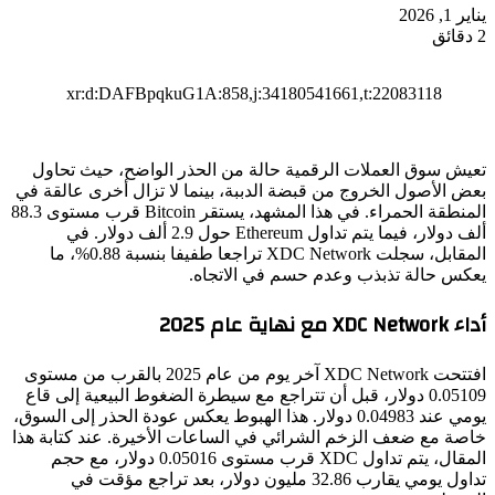
يناير 1, 2026
2 دقائق
xr:d:DAFBpqkuG1A:858,j:34180541661,t:22083118
تعيش سوق العملات الرقمية حالة من الحذر الواضح، حيث تحاول
بعض الأصول الخروج من قبضة الدببة، بينما لا تزال أخرى عالقة في
المنطقة الحمراء. في هذا المشهد، يستقر Bitcoin قرب مستوى 88.3
ألف دولار، فيما يتم تداول Ethereum حول 2.9 ألف دولار. في
المقابل، سجلت XDC Network تراجعا طفيفا بنسبة 0.88%، ما
يعكس حالة تذبذب وعدم حسم في الاتجاه.
أداء XDC Network مع نهاية عام 2025
افتتحت XDC Network آخر يوم من عام 2025 بالقرب من مستوى
0.05109 دولار، قبل أن تتراجع مع سيطرة الضغوط البيعية إلى قاع
يومي عند 0.04983 دولار. هذا الهبوط يعكس عودة الحذر إلى السوق،
خاصة مع ضعف الزخم الشرائي في الساعات الأخيرة. عند كتابة هذا
المقال، يتم تداول XDC قرب مستوى 0.05016 دولار، مع حجم
تداول يومي يقارب 32.86 مليون دولار، بعد تراجع مؤقت في