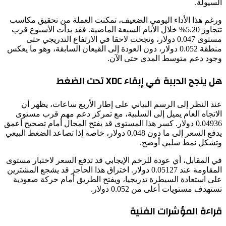
السيولة.
ورغم هذا الأداء اليومي الضعيف، تمكنت العملة من تحقيق مكاسب
تتجاوز 5.20% خلال الأيام السبعة الماضية. فقد بدأت الأسبوع قرب
مستوى 0.047 دولار، ونجحت لاحقا في الارتفاع التدريجي حتى
منطقة 0.052 دولار، دون العودة إلى القيعان السابقة، وهو ما يعكس
وجود دعم متوسط المدى حتى الآن.
هل ينجح الدببة في إبقاء XDC تحت الضغط
عند النظر إلى الرسم البياني على إطار الأربع ساعات، يظهر أن
الاتجاه العام يميل إلى السلبية، مع تمركز دعم مهم قرب مستوى
0.04936 دولار. كسر هذا المستوى قد يفتح المجال أمام تصحيح أعمق
يدفع السعر إلى ما دون 0.048 دولار، خاصة إذا تصاعد الضغط البيعي
وتشكل نمط سلبي أوضح.
في المقابل، أي عودة للزخم الإيجابي قد تدفع السعر لاختبار مستوى
المقاومة عند 0.05127 دولار. اختراق هذا الحاجز قد يشجع المشترين
على استعادة السيطرة تدريجيا، ويفتح الطريق أمام حركة صعودية
تستهدف مستويات أعلى من 0.052 دولار.
قراءة المؤشرات الفنية