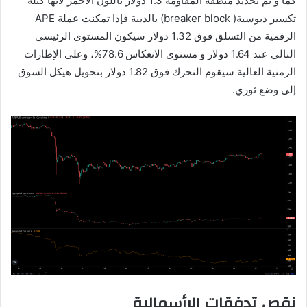
كما و تم تحديد منطقة المقاومة 1.3 دولار باللون الأحمر لأنها كتلة
تكسير دبوسية( breaker block) بالدببة فإذا تمكنت عملة APE
الرقمية من التسلق فوق 1.32 دولار سيكون المستوى الرئيسي
التالي عند 1.64 دولار و مستوى الانعكاس 78.6%، وعلى الإطارات
الزمنية العالية سيقوم التحرك فوق 1.82 دولار بتحويل هيكل السوق
إلى وضع ثوري.
نقص تدفقات الرأسمالية