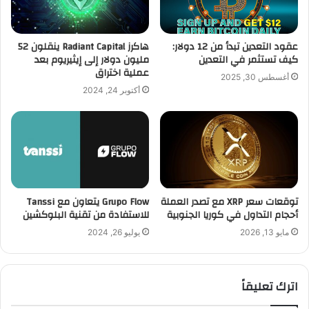
عقود التعدين تبدأ من 12 دولار:
هاكرز Radiant Capital ينقلون 52
كيف تستثمر في التعدين
مليون دولار إلى إيثيريوم بعد
عملية اختراق
أغسطس 30, 2025
أكتوبر 24, 2024
توقعات سعر XRP مع تصدر العملة
Grupo Flow يتعاون مع Tanssi
أحجام التداول في كوريا الجنوبية
للاستفادة من تقنية البلوكشين
مايو 13, 2026
يوليو 26, 2024
اترك تعليقاً