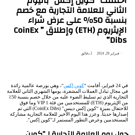
احتفلت “كوين إكس” باليوم
الثاني للعلامة التجارية مع خصم
بنسبة 50٪ على عرض شراء
الإيثريوم (ETH) وإطلاق ” CoinEx
Dibs”
فبراير 28, 2024
2 دقائق
في 24 فبراير، أقامت “
كوين إكس
“، وهي بورصة عالمية رائدة
في مجال تبادل العملات المشفرة، يومها الشهري الثاني للعلامة
التجارية الذي تم تسليط الضوء عليه من خلال خصم بنسبة 50٪
من الإيثريوم (ETH) للمستخدمين من فئة VIP 1 وما فوق
للاحتفال بميزة “كوين إكس ديبس” (CoinEx Dibs) التي تم
إصدارها حديثاً. وعزز هذا اليوم الأخير للعلامة التجارية مشاركة
المستخدمين وعرض التطور المستمر لـ”كوين إكس”.
حول يوم العلامة التجارية لـ”كوين