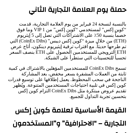
حملة يوم العلامة التجارية الثاني
بالنسبة لنسخة 24 فبراير من يوم العلامة التجارية، قدمت
“كوين إكس” لمستخدمي “كوين إكس” من VIP 1 وما فوق
خصماً بنسبة 50٪ على الاشتراكات التي تصل إلى 5 إيثريوم
(ETH) من خلال ميزة “كوين إكس ديبس” (CoinEx Dibs) التي
تم طرحها حديثاً. مع اقتراب ترقية إيثيريوم دينكون، أتاح عرض
ETH الترويجي للمستخدمين الحصول على ETH بنصف السعر
تحسباً للتحسينات التي ستطرأ على الشبكة.
تسمح CoinEx Dibs للمستخدمين المؤهلين بالاشتراك في كمية
ثابتة من العملات المشفرة بسعر مخفض، بعد المشاركة
الناجحة في سحب المحظوظ. يعمل إطلاقها على توسيع قدرات
كوين إكس في تلبية احتياجات المستخدمين المتنوعة. ويُظهر
تقديم عروض مبتكرة مثل CoinEx Dibs التزام كوين إكس
بتحسين تجربة التداول للجميع.
القيمة الأساسية لعلامة كوين إكس
التجارية – “الاحترافية” و”المستخدمون