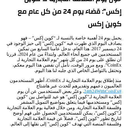
إكس”: قضاء يوم 24 من كل عام مع
كوين إكس
يحمل يوم 24 أهمية خاصة بالنسبة لـ “كوين إكس” – فهو
يصادف اليوم الذي ظهرت فيه “كوين إكس” إلى حيز الوجود في
24 ديسمبر 2017. هذا العام، ندخل عامنا السابع من تمكين
المستخدمين في جميع أنحاء العالم. وابتداءً من عام 2024، قررنا
أن نطلق على يوم 24 من كل شهر “يوم العلامة التجارية لـ
CoinEx”. ومع مرور الوقت، نأمل أن نقضي هذا اليوم معكم،
ونحتفل بالتواصل الخاص الذي جلبه لنا هذا اليوم.
منذ إطلاق يوم العلامة التجارية لـ CoinEx، أظهر المستخدمون
العالميون دعمهم وتقديرهم للحدث عبر هاشتاج
#24th24WithCoinEx
. وعبّر بعض المستخدمين عن أن يوم
العلامة التجارية لـ”كوين إكس” هو عيد للتواصل بين “كوين
إكس” ومستخدميها فيما يتعلق بمواضيع التمويل المشفر
وفلسفة العلامة التجارية. ومن خلال فعالية يوم العلامة التجارية
لـ”كوين إكس”، يمكن للمستخدمين الحصول على فهم أوضح
لتاريخ تطور “كوين إكس”، فضلاً عن قيمة العلامة التجارية
وفلسفة المنصة التي تهدف “كوين إكس” إلى نقلها إلى العالم.