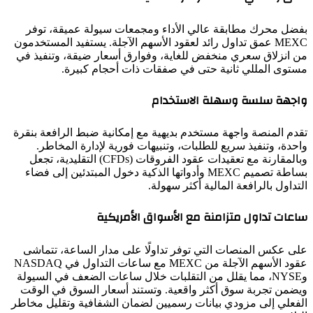
بفضل محرك مطابقة عالي الأداء ومجمعات سيولة عميقة، توفر
MEXC عمق تداول رائد لعقود الأسهم الآجلة. يستفيد المستخدمون
من انزلاق سعري منخفض للغاية، وفوارق أسعار ضيقة، وتنفيذ في
مستوى المللي ثانية حتى في صفقات ذات أحجام كبيرة.
واجهة سلسة وسهلة الاستخدام
تقدم المنصة واجهة مستخدم بديهية مع إمكانية ضبط الرافعة بنقرة
واحدة، وتنفيذ سريع للطلبات، وتنبيهات فورية لإدارة المخاطر.
وبالمقارنة مع تعقيدات عقود الفروقات (CFDs) التقليدية، تجعل
بساطة تصميم MEXC وأدواتها الذكية دخول المبتدئين إلى فضاء
التداول بالرافعة المالية أكثر سهولة.
ساعات تداول متزامنة مع الأسواق الأمريكية
على عكس المنصات التي توفر تداولًا على مدار الساعة، تتماشى
عقود الأسهم الآجلة من MEXC مع ساعات التداول في NASDAQ
وNYSE، مما يقلل من التقلبات خلال ساعات الضعف في السيولة
ويضمن تجربة سوق أكثر واقعية. وتستند أسعار السوق في الوقت
الفعلي إلى مزودي بيانات رسميين لضمان الشفافية وتقليل مخاطر