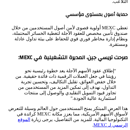
التلاعب.
حماية أصول بمستوى مؤسسي
تعطي MEXC أولوية قصوى لأمن أصول المستخدمين من خلال
صندوق تأمين مخصص للعقود الآجلة لتغطية الخسائر المحتملة،
ونظام إدارة مخاطر فوري قوي للحفاظ على بيئة تداول عادلة
ومستقرة.
صرحت تريسي جين، المديرة التشغيلية في MEXC:
“إطلاق عقود الأسهم الآجلة يعد خطوة رئيسية نحو
رؤيتنا في جعل العملات الرقمية ذات فائدة حقيقية. من
خلال خفض العوائق، تقليل التكاليف، وتحسين تجربة
التداول، نهدف إلى تمكين المزيد من المستخدمين من
تجاوز قيود التمويل التقليدي والوصول إلى منتجات
استثمارية عالية الجودة.”
هذا العرض المبتكر يمنح المستخدمين حول العالم وسيلة للتعرض
لأسواق الأسهم الأمريكية، مما يعزز مكانة MEXC كرائدة في
التكنولوجيا المالية. للمزيد من التفاصيل، يرجى زيارة
الموقع
الرسمي لـ MEXC
.