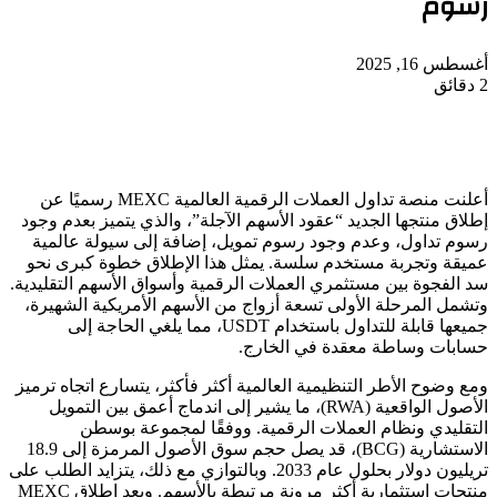
رسوم
أغسطس 16, 2025
2 دقائق
أعلنت منصة تداول العملات الرقمية العالمية MEXC رسميًا عن
إطلاق منتجها الجديد “عقود الأسهم الآجلة”، والذي يتميز بعدم وجود
رسوم تداول، وعدم وجود رسوم تمويل، إضافة إلى سيولة عالمية
عميقة وتجربة مستخدم سلسة. يمثل هذا الإطلاق خطوة كبرى نحو
سد الفجوة بين مستثمري العملات الرقمية وأسواق الأسهم التقليدية.
وتشمل المرحلة الأولى تسعة أزواج من الأسهم الأمريكية الشهيرة،
جميعها قابلة للتداول باستخدام USDT، مما يلغي الحاجة إلى
حسابات وساطة معقدة في الخارج.
ومع وضوح الأطر التنظيمية العالمية أكثر فأكثر، يتسارع اتجاه ترميز
الأصول الواقعية (RWA)، ما يشير إلى اندماج أعمق بين التمويل
التقليدي ونظام العملات الرقمية. ووفقًا لمجموعة بوسطن
الاستشارية (BCG)، قد يصل حجم سوق الأصول المرمزة إلى 18.9
تريليون دولار بحلول عام 2033. وبالتوازي مع ذلك، يتزايد الطلب على
منتجات استثمارية أكثر مرونة مرتبطة بالأسهم. ويعد إطلاق MEXC