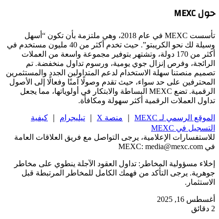
حول MEXC
تأسست MEXC في عام 2018، وهي ملتزمة بأن تكون “أسهل
وسيلة لك نحو الكريبتو”. حيث تخدم أكثر من 40 مليون مستخدم في
أكثر من 170 دولة، وتشتهر بتوفير مجموعة واسعة من العملات
الرائجة، وفرص إنزال جوي يومية، ورسوم تداول منخفضة. تم
تصميم منصتنا سهلة الاستخدام لدعم المتداولين الجدد والمستثمرين
المحترفين على حد سواء، حيث تقدم وصولًا آمنًا وفعالًا إلى الأصول
الرقمية. تضع MEXC البساطة والابتكار في أولوياتها، مما يجعل
تداول العملات الرقمية أكثر سهولة ومكافأة.
الموقع الرسمي لـ MEXC
｜
منصة X
｜
تيليجرام
｜
كيفية
التسجيل في MEXC
للاستفسارات الإعلامية، يرجى التواصل مع فريق العلاقات العامة
في MEXC:
media@mexc.com
إخلاء مسؤولية المخاطر: تداول العقود الآجلة ينطوي على مخاطر
جوهرية. يرجى التأكد من فهمك الكامل للمخاطر المرتبطة قبل
الاستثمار.
أغسطس 16, 2025
2 دقائق