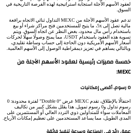
لعقود الأسهم الآجلة استجابة استراتيجية لهذه الفرصة التاريخية في
السوق.
تدعم عقود الأسهم الآجلة من MEXC التداول ثنائي الاتجاه برافعة
مالية تصل إلى 5x، ما يتيح للمستخدمين فتح مراكز شراء أو بيع
باستخدام رأس مال محدود، بغض النظر عن اتجاه السوق. ويتم
تسوية هذه العقود باستخدام USDT، مما يمنح وصولًا سهلًا لحركات
أسعار الأسهم الأمريكية دون الحاجة إلى حساب وساطة تقليدي،
وبالتالي يساهم في تعزيز ديمقراطية الوصول إلى الأسهم العالمية.
خمسة مميزات رئيسية لعقود الأسهم الآجلة من
MEXC:
0 رسوم، أقصى إمكانيات
احتفالًا بالإطلاق، تقدم MEXC عرض “Double 0” لفترة محدودة: 0
رسوم تداول و0 رسوم تمويل. هذا يقلل بشكل كبير من تكاليف
المعاملات سواء للمتداولين ذوي التردد العالي أو المستثمرين على
المدى الطويل، مما يساعد المستخدمين على تعظيم إمكانات الأرباح.
عمق رائد في الصناعة وسرعة تنفيذ فائقة