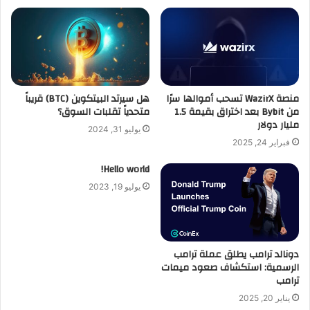
منصة WazirX تسحب أموالها سرًا
هل سيرتد البيتكوين (BTC) قريباً
من Bybit بعد اختراق بقيمة 1.5
متحدياً تقلبات السوق؟
مليار دولار
يوليو 31, 2024
فبراير 24, 2025
Hello world!
يوليو 19, 2023
دونالد ترامب يطلق عملة ترامب
الرسمية: استكشاف صعود ميمات
ترامب
يناير 20, 2025