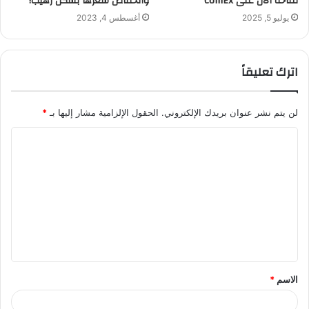
متاحة الآن على CoinEx
وانخفاض سعرها بشكل رهيب!
يوليو 5, 2025
أغسطس 4, 2023
اترك تعليقاً
لن يتم نشر عنوان بريدك الإلكتروني.
الحقول الإلزامية مشار إليها بـ
*
ا
ل
ت
ع
ل
ي
ق
الاسم
*
*