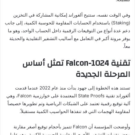
وفي الوقت نفسه، ستتيح ألغوراند إمكانية المشاركة في التخزين
(Staking) باستخدام الحسابات المقاومة للحوسبة الكمية، إلى جانب
دعم عدة أنواع من التوقيعات الرقمية داخل الحساب الواحد، وهو ما
يوفر مرونة أكبر في التعامل مع أساليب التشفير التقليدية والحديثة
معاً.
تقنية Falcon-1024 تمثل أساس
المرحلة الجديدة
تستند هذه الخطوة إلى جهود بدأت منذ عام 2022 عندما قدمت
ألغوراند تقنية State Proofs المعتمدة على خوارزمية Falcon، وهي
آلية توقيع رقمية تعتمد على الشبكات الرياضية وتم تطويرها خصيصاً
لمقاومة الهجمات التي قد تنفذها الحواسيب الكمية مستقبلاً.
وأوضحت المؤسسة أن Falcon تتميز بأحجام توقيع أصغر مقارنة
ببعض تقنيات التشفير الأخرى المقاومة للحوسبة الكمية، وهو عامل