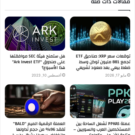
مقالات ذات صلة
توقعات سعر XRP: صناديق ETF
هل ستمنح هيئة SEC موافقتها
تجمع 881 مليون توكن وسط
على صندوق “Ark Invest ETF”
ضغط بيعي بعد صعود تشريعي
هذا الأسبوع؟
مايو 17, 2026
أغسطس 10, 2023
عملة PPKAS تشعل الساحة بين
العملة الرقمية الميم “BALD”
المستخدمين العرب والسوريين –
تفقد 96٪ من حجم تداولها