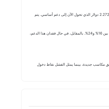
بحسب التحليل الفني للمحلل “علي”، أظهر XRP اختراقاً مهماً لنموذج الرأس والكتفين المعكوس، بعد تجاوزه لمستوى المقاومة 2.272 دولار الذي تحول الآن إلى دعم أساسي. يتم
في حال استمر السعر أعلى من 2.272 دولار، فقد يستهدف XRP مستويات تتراوح بين 2.70 و2.90 دولار، ما يمثل مكاسب تتراوح بين 16% و24%. بالمقابل، في حال فقدان هذا الدعم،
يدعم فرص تحقيق مكاسب جديدة، بينما يمثل الفشل نقاط دخول