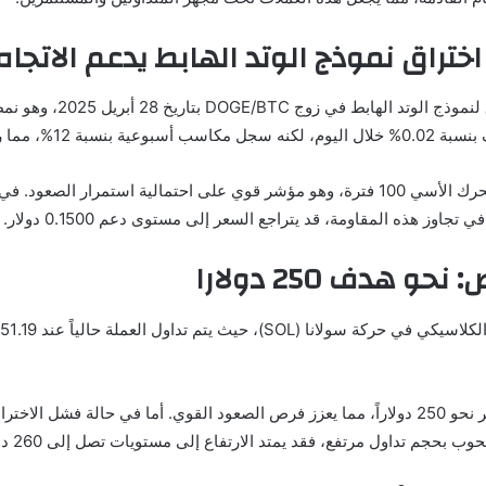
ختراق نموذج الوتد الهابط يدعم الاتجاه
أشار المحلل “ترايدر تارد
وقد أغلق دوجكوين شمعة الأسبوع فوق المتوسط المتحرك الأسي 100 فترة، وهو مؤشر قوي على 
هدف 250 دولارا
نجاح سولانا في تجاوز مقاومة 200 دولار قد يدفع السعر نحو 250 دولاراً، مما يعزز فرص الصعود القو