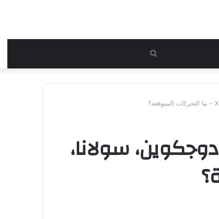
بحث
عن
: دوجكوين، سولانا،