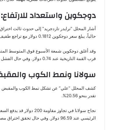
دوجكوين واستعداد للارتفاع: ا
حالياً، يبلغ سعر دوجكوين 0.1812 دولار مع تراجع طفيف بنسبة 0.02% خلال اليوم، لكنه سجل مكاسب أسبوعية بنسبة 12%، مما رفع قيمته السوقية إلى 25 مليار دولار.
قرب القمة التاريخية عند 0.74 دولار. وفي حال الفشل في تجاوز هذه المقاومة، قد يتراجع السعر إلى مستوى دعم 0.1500 دولار.
سولانا ونمط الكوب والمقبض: نحو 
تقدر بنحو 20.56%.
الرئيسي عند 96.59 دولار. وفي حال تحقق اختراق مصحوب بحجم تداول مرتفع، فقد يمتد الارتفاع إلى مستويات تصل إلى 260 دولاراً.