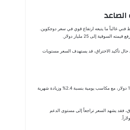
 الصاعد
جريد” إلى حدوث ثالث اختراق لنموذج الوتد الهابط في زوج DOGE/BTC بتاريخ 28 أبريل 2025، وهو نمط فني غالباً ما يتبعه ارتفاع قوي في سعر دوجكوين.
احتمالية استمرار الصعود. في حال تأكيد الاختراق، قد يستهدف السعر مستويات
كشف المحلل “علي” عن تشكل نمط الكوب والمقبض الكلاسيكي في حركة سولانا (SOL)، حيث يتم تداول العملة حالياً عند 151.19 دولار، مع مكاسب يومية بنسبة 2.4% وزيادة شهرية
ي. أما في حالة فشل الاختراق، فقد يشهد السعر تراجعاً إلى مستوى الدعم