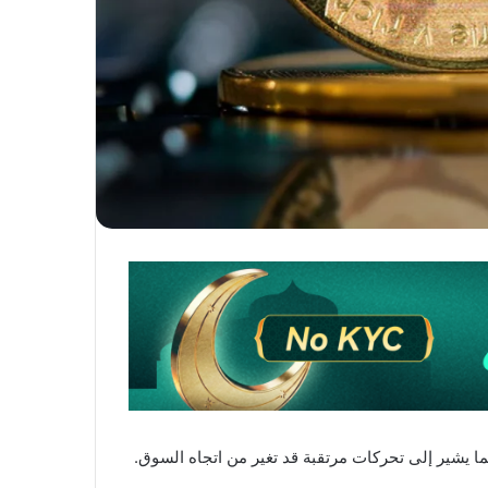
العملات الرقمية نشاطاً ملحوظاً مع مؤشرات سعرية إيجابية على عملات دوجكوين (DOGE)، سولانا (SOL)، وXRP، مما يشير إلى تحركات مرتقبة قد تغير من اتجاه السوق.