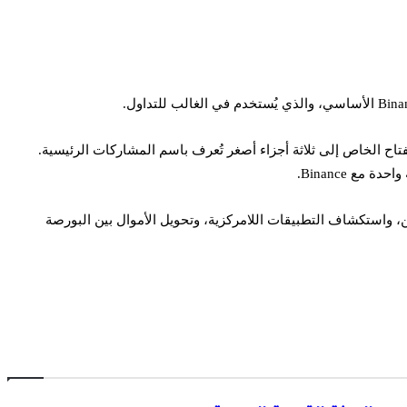
(MPC)، والتي تلغي حاجة المستخدمين إلى حفظ المراحل الأولية. باستخدام MPC، سيتم تقسيم المفتاح الخاص إلى ثلاثة أجزاء أصغر تُعرف باسم المشاركات الرئيسية.
ع Binance.
 المستخدمون من استخدام المحفظة “لتبديل آلاف الرموز المميزة عبر” أكثر من 30 سلسلة بلوكتشين، واستكشاف التطبيقات اللامركزية، وتحويل الأموال بين البورصة