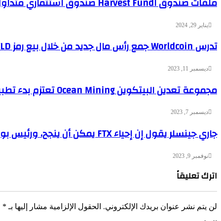
ملفات صندوق اHarvest Fund صندوق استثماري متداول للبيتكوين في هونغ كونغ، ومن المتوقع أن يتم إدراجه بعد السنة القمرية الجديدة
يناير 29, 2024
تدرس Worldcoin جمع رأس مال جديد من خلال بيع رمز WLD $ بخصم كبير
ديسمبر 11, 2023
مجموعة تعدين البيتكوين Ocean Mining تعتزم بدء تطبيق ترتيبات قاطعة للنقوش الأمنية
ديسمبر 7, 2023
جاري جينسلر يقول إن إحياء FTX يمكن أن ينجح، ورئيس بورصة نيويورك السابق من بين العطائين النهائيين
نوفمبر 9, 2023
اترك تعليقاً
لن يتم نشر عنوان بريدك الإلكتروني.
الحقول الإلزامية مشار إليها بـ
*