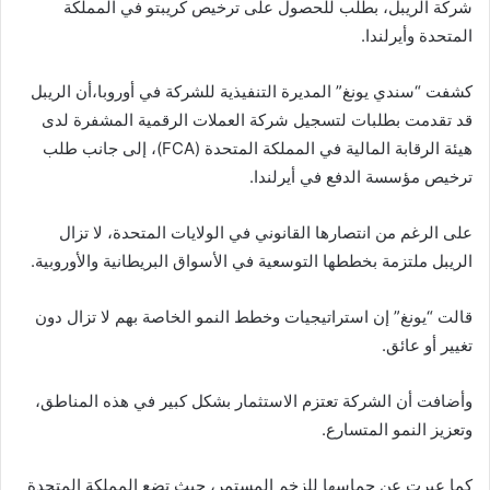
شركة الريبل، بطلب للحصول على ترخيص كريبتو في المملكة
المتحدة وأيرلندا.
كشفت “سندي يونغ” المديرة التنفيذية للشركة في أوروبا،أن الريبل
قد تقدمت بطلبات لتسجيل شركة العملات الرقمية المشفرة لدى
هيئة الرقابة المالية في المملكة المتحدة (FCA)، إلى جانب طلب
ترخيص مؤسسة الدفع في أيرلندا.
على الرغم من انتصارها القانوني في الولايات المتحدة، لا تزال
الريبل ملتزمة بخططها التوسعية في الأسواق البريطانية والأوروبية.
قالت “يونغ” إن استراتيجيات وخطط النمو الخاصة بهم لا تزال دون
تغيير أو عائق.
وأضافت أن الشركة تعتزم الاستثمار بشكل كبير في هذه المناطق،
وتعزيز النمو المتسارع.
كما عبرت عن حماسها للزخم المستمر، حيث تضع المملكة المتحدة