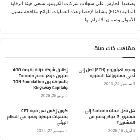
بصفتها الحارس على سجلات شركات الكريبتو، تسعى هيئة الرقابة
المالية (FCA) بنشاط لإخضاع هذه العمليات للوائح مكافحة غسيل
الأموال وضمان الالتزام بها.
مقالات ذات صلة
رسوم الايثيريوم (ETH) تصل إلى
إطلاق شركة خزانة بقيمة 400
أدنى مستوياتها السنوية
مليون دولار لدعم Toncoin
بالشراكة بين TON Foundation
سبتمبر 24, 2023
وKingsway Capital
يوليو 25, 2025
هل تصل عملة Fartcoin إلى
كوين إكس تعزز قوة CET
مستوى 2 دولار بدعم من
بمنتجات مبتكرة ونمو في النظام
المشترين؟
البيئي
أبريل 15, 2025
سبتمبر 27, 2024