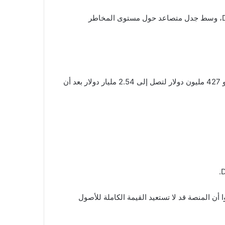
جاء هذا الانخفاض بالتزامن مع دفاع المشروع عن قروض بقيمة 150 مليون دولار تمت عبر بروتوكول التمويل اللامركزي Dolomite، وسط جدل متصاعد حول مستوى المخاطر
تداول WLFI بالقرب من مستوى 0.0800 دولار، مسجلاً تراجعاً يقارب 15% خلال 24 ساعة فقط. كما انخفضت قيمته السوقية بنحو 427 مليون دولار لتصل إلى 2.54 مليار دولار بعد أن
ن المنصة قد لا تستعيد القيمة الكاملة للأصول