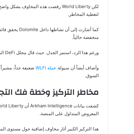
لكن World Liberty رفضت هذه المخاو
لتغطية المخاطر.
كما أشارت إلى
منخفضة حالياً.
ورغم هذا الرد، استمر الجدل. حيث قال محلل DeFi المعروف باسم DefiIgnas إن المشروع لم يوضح بشكل كافٍ كيفية سداد الديون، وذهب إلى حد التشكيك في قدرته على ذلك.
وأضاف أيضاً أن سيولة
عملة WLFI
السوق.
مخاطر التركيز وخطة فك التج
المعروض المتداول على المنصة.
هذا التركيز الكبير أثار مخاوف إضافية حول مستوى ا