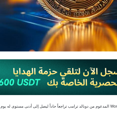
سجل رمز WLFI التابع لمشروع World Liberty Financial المدعوم من دونالد ترامب تراجعاً حاداً ليصل 