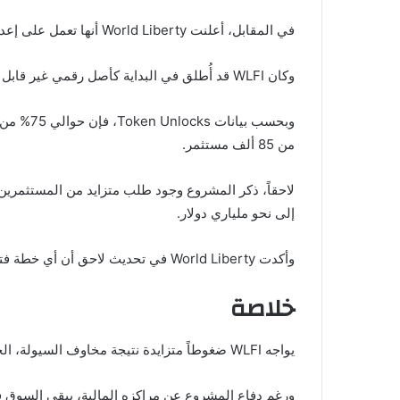
في المقابل، أعلنت World Liberty أنها تعمل على إعداد اقتراح حوكمة يتيح لحاملي WLFI التصويت على إمكانية فتح قفل التوكنات.
وكان WLFI قد أُطلق في البداية كأصل رقمي غير قابل للتداول، وأي تغيير في هذه السياسة قد يمثل تحولاً كبيراً في بنية المشروع.
من 85 ألف مستثمر.
إلى نحو ملياري دولار.
وأكدت World Liberty في تحديث لاحق أن أي خطة فتح لن تتم دفعة واحدة، بل ستكون تدريجية وفق جدول استحقاق طويل الأجل يهدف إلى حماية استقرار النظام البيئي.
خلاصة
يواجه WLFI ضغوطاً متزايدة نتيجة مخاوف السيولة، الجدل حول القروض، واحتمال تغيير نموذج التوكن المغلق.
ورغم دفاع المشروع عن مراكزه المالية، يبقى السوق في 