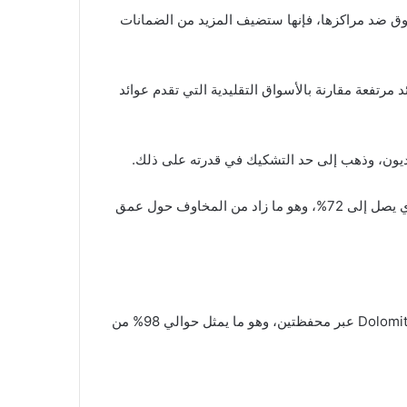
ك السوق ضد مراكزها، فإنها ستضيف المزيد من الضمانات
ون على عوائد مرتفعة مقارنة بالأسواق التقليدية التي تقدم عوائد
ضعيفة جداً، مشيراً إلى أن بيع ما يقارب 8.2 مليون دولار من التوكن قد يؤدي إلى انزلاق سعري يصل إلى 72%، وهو ما زاد من المخاوف حول عمق
كشفت بيانات Arkham Intelligence أن World Liberty استخدمت ما يقارب 400 مليون دولار من WLFI كضمان داخل منصة Dolomite عبر محفظتين، وهو ما يمثل حوالي 98% من