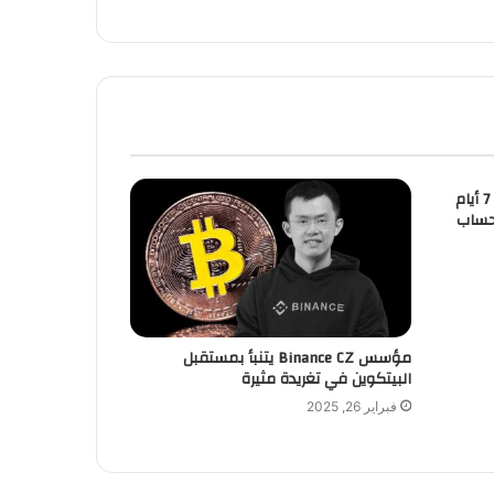
بلغ معدل العائد السنوي لـ TIA خلال 7 أيام
 حساب
مؤسس Binance CZ يتنبأ بمستقبل
البيتكوين في تغريدة مثيرة
فبراير 26, 2025