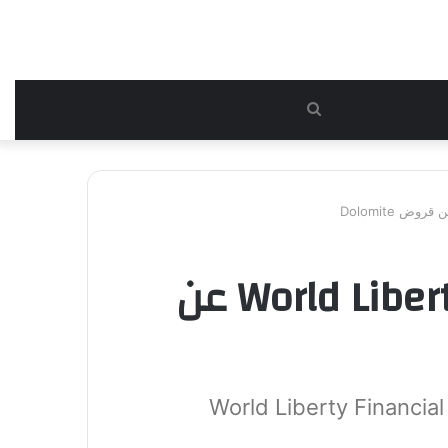
بحث
عن
تراجع WLFI إلى أدنى مستوى وسط دفاع World Liberty عن