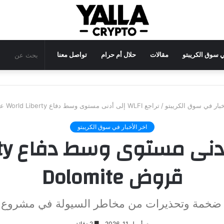
في سوق الكريبتو
مقالات
حلال أم حرام
تواصل معنا
خبار في سوق الكريبتو
/
تراجع WLFI إلى أدنى مستوى وسط دفاع World Liberty عن قروض Dolomite
اخر الأخبار في سوق الكريبتو
قروض Dolomite
حذيرات من مخاطر السيولة في مشروع World Liberty Financial
أبريل 11, 2026
2 دقائق