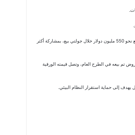
وبحسب بيانات Token Unlocks، فإن حوالي 75% من إجمالي المعروض لا يزال مقفلاً. كما أشارت البيانات إلى أن المشروع جمع نحو 550 مليون دولار خلال جولتي بيع، بمشاركة أكثر
تزايد من المستثمرين الأوائل لجعل التوكن قابلاً للتداول. وتشير التقديرات إلى أن 20% من المعروض تم بيعه في الطرح العام، وتصل قيمته الورقية