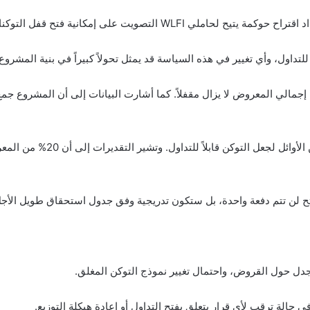
لاحقاً، ذكر المشروع وجود طلب م
حالة ترقب لأي قرار يتعلق بفتح التداول أو إعادة هيكلة التوزيع.