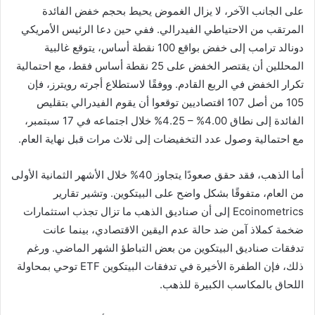
على الجانب الآخر، لا يزال الغموض يحيط بحجم خفض الفائدة
المرتقب من الاحتياطي الفيدرالي. ففي حين دعا الرئيس الأمريكي
دونالد ترامب إلى خفض بواقع 100 نقطة أساس، يتوقع غالبية
المحللين أن يقتصر الخفض على 25 نقطة أساس فقط، مع احتمالية
تكرار الخفض في الربع القادم. ووفقًا لاستطلاع أجرته رويترز، فإن
105 من أصل 107 اقتصاديين توقعوا أن يقوم الفيدرالي بتقليص
الفائدة إلى نطاق 4.00% – 4.25% خلال اجتماعه في 17 سبتمبر،
مع احتمالية وصول عدد التخفيضات إلى ثلاث مرات قبل نهاية العام.
أما الذهب، فقد حقق صعودًا يتجاوز 40% خلال الأشهر الثمانية الأولى
من العام، متفوقًا بشكل واضح على البيتكوين. وتشير تقارير
Ecoinometrics إلى أن صناديق الذهب ما تزال تجذب استثمارات
ضخمة كملاذ آمن ضد حالة عدم اليقين الاقتصادي، بينما عانت
تدفقات صناديق البيتكوين من بعض التباطؤ الشهر الماضي. ورغم
ذلك، فإن الطفرة الأخيرة في تدفقات البيتكوين ETF توحي بمحاولة
اللحاق بالمكاسب الكبيرة للذهب.