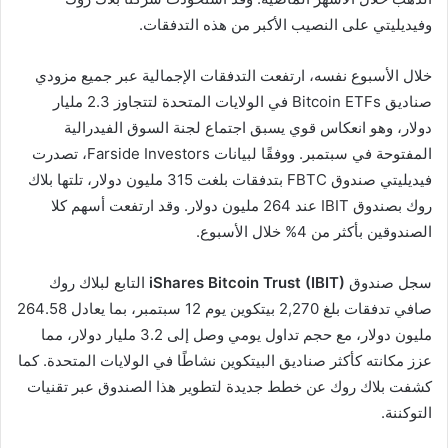
وفيديليتي على النصيب الأكبر من هذه التدفقات.
خلال الأسبوع نفسه، ارتفعت التدفقات الإجمالية عبر جميع مزودي
صناديق Bitcoin ETFs في الولايات المتحدة لتتجاوز 2.3 مليار
دولار، وهو انعكاس قوي يسبق اجتماع لجنة السوق الفيدرالية
المفتوحة في سبتمبر. ووفقًا لبيانات Farside Investors، تصدرت
فيديليتي صندوق FBTC بتدفقات بلغت 315 مليون دولار، تلتها بلاك
روك بصندوق IBIT عند 264 مليون دولار. وقد ارتفعت أسهم كلا
الصندوقين بأكثر من 4% خلال الأسبوع.
سجل صندوق
iShares Bitcoin Trust (IBIT)
التابع لبلاك روك
صافي تدفقات بلغ 2,270 بيتكوين يوم 12 سبتمبر، بما يعادل 264.58
مليون دولار، مع حجم تداول يومي وصل إلى 3.2 مليار دولار، مما
عزز مكانته كأكثر صناديق البيتكوين نشاطًا في الولايات المتحدة. كما
كشفت بلاك روك عن خطط جديدة لتطوير هذا الصندوق عبر تقنيات
التوكننة.