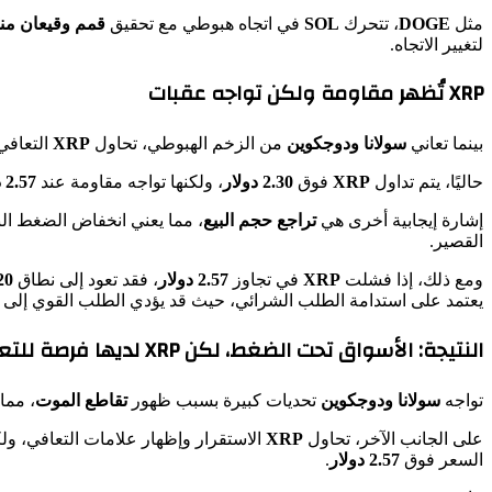
مثل
DOGE
، تتحرك
SOL
في اتجاه هبوطي مع تحقيق
قمم وقيعان م
لتغيير الاتجاه.
XRP تُظهر مقاومة ولكن تواجه عقبات
بينما تعاني
سولانا ودوجكوين
من الزخم الهبوطي، تحاول
XRP
التعافي
حاليًا، يتم تداول
XRP
فوق
2.30 دولار
، ولكنها تواجه مقاومة عند
2.57 دولار
إشارة إيجابية أخرى هي
تراجع حجم البيع
، مما يعني انخفاض الضغط الب
القصير.
ومع ذلك، إذا فشلت
XRP
في تجاوز
2.57 دولار
، فقد تعود إلى نطاق
2.20 – 0
يعتمد على استدامة الطلب الشرائي، حيث قد يؤدي الطلب القوي إلى 
النتيجة: الأسواق تحت الضغط، لكن XRP لديها فرصة للتعافي
تواجه
سولانا ودوجكوين
تحديات كبيرة بسبب ظهور
تقاطع الموت
، مما
على الجانب الآخر، تحاول
XRP
الاستقرار وإظهار علامات التعافي، ول
السعر فوق
2.57 دولار
.