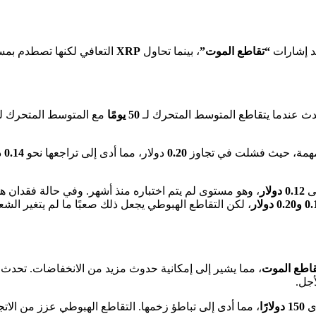
د إشارات
“تقاطع الموت”
، بينما تحاول
XRP
التعافي لكنها تصطدم بمس
 عندما يتقاطع المتوسط المتحرك لـ
50 يومًا
مع المتوسط المتحرك ل
مهمة، حيث فشلت في تجاوز
0.20
دولار، مما أدى إلى تراجعها نحو
0.14
د
لى
0.12 دولار
، وهو مستوى لم يتم اختباره منذ أشهر. وفي حالة فقدان هذ
0.2 دولار
، لكن التقاطع الهبوطي يجعل ذلك صعبًا ما لم يتغير الش
قاطع الموت
، مما يشير إلى إمكانية حدوث مزيد من الانخفاضات. تحدث 
جل.
وى
150 دولارًا
، مما أدى إلى تباطؤ زخمها. التقاطع الهبوطي عزز من الاتج