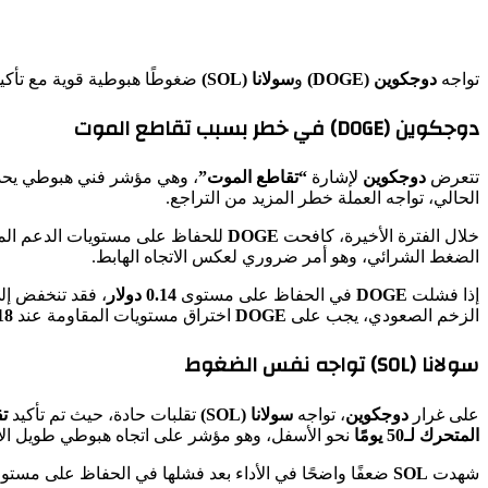
تواجه
دوجكوين (DOGE)
و
سولانا (SOL)
ضغوطًا هبوطية قوية مع تأكي
دوجكوين (DOGE) في خطر بسبب تقاطع الموت
تتعرض
دوجكوين
لإشارة
“تقاطع الموت”
، وهي مؤشر فني هبوطي يحدث
الحالي، تواجه العملة خطر المزيد من التراجع.
خلال الفترة الأخيرة، كافحت
DOGE
للحفاظ على مستويات الدعم ال
الضغط الشرائي، وهو أمر ضروري لعكس الاتجاه الهابط.
إذا فشلت
DOGE
في الحفاظ على مستوى
0.14 دولار
، فقد تنخفض إ
الزخم الصعودي، يجب على
DOGE
اختراق مستويات المقاومة عند
0.18 و0
سولانا (SOL) تواجه نفس الضغوط
على غرار
دوجكوين
، تواجه
سولانا (SOL)
تقلبات حادة، حيث تم تأكيد
ت
المتحرك لـ50 يومًا
نحو الأسفل، وهو مؤشر على اتجاه هبوطي طويل الأ
شهدت
SOL
ضعفًا واضحًا في الأداء بعد فشلها في الحفاظ على مست