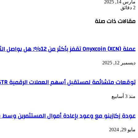
مارس 14, 2025
2 دقائق
مقالات ذات صلة
عملة Onyxcoin (XCN) تقفز بأكثر من 12%: هل يواصل الثيران الصعود أم يقترب التصحيح؟
ديسمبر 12, 2025
توقعات متشائمة لمستقبل أسهم العملات الرقمية MSTR و COIN
منذ 3 أسابيع
عودة زكازينو مع وعود بإعادة أموال المستثمرين وس
مايو 29, 2024