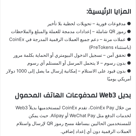
المزايا الرئيسية:
● مدفوعات فورية – تحويلات لحظية بلا تأخير
● رموز QR شاملة – إعدادات مدمجة للعملة والمبلغ والملاحظات
● عملات مرنة – دعم جميع العملات الرقمية المدرجة في CoinEx
(باستثناء PreTokens)
● تحقق آمن – تسجيل الدخول البيومتري أو الحماية بكلمة مرور
● بدون رسوم – لا يتحمل المرسل أو المستلم أي رسوم
● بدون قيود على الاستلام – إمكانية إرسال ما يصل إلى 1000 دولار
أمريكي يوميًا
بديل Web3 لمدفوعات الهاتف المحمول
من خلال CoinEx Pay، تقدم CoinEx لمستخدميها بديلاً Web3
لخدمات الدفع مثل WeChat Pay أو Alipay. حيث يمكن
للمستخدمين الحاليين ببساطة مسح رموز QR لإرسال واستلام
العملات الرقمية دون أي إعداد إضافي.