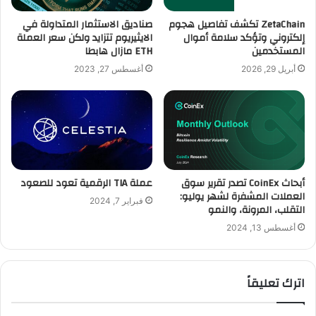
ZetaChain تكشف تفاصيل هجوم
صناديق الاستثمار المتداولة في
إلكتروني وتؤكد سلامة أموال
الايثيريوم تتزايد ولكن سعر العملة
المستخدمين
ETH مازال هابطا
أبريل 29, 2026
أغسطس 27, 2023
أبحاث CoinEx تصدر تقرير سوق
عملة TIA الرقمية تعود للصعود
العملات المشفرة لشهر يوليو:
فبراير 7, 2024
التقلب، المرونة، والنمو
أغسطس 13, 2024
اترك تعليقاً