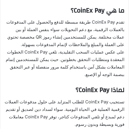
ما هي CoinEx Pay؟
تقدم CoinEx Pay طريقة مبسطة للدفع والحصول على المدفوعات
بالعملات الرقمية، مع دعم التحويلات سواء بنفس العملة أو بين
عملات مختلفة. يمكن للمستخدمين إنشاء رموز QR مخصصة تحتوي
على العملة والمبلغ والملاحظات لإتمام المدفوعات بسهولة.
على عكس عمليات السحب التقليدية، تلغي CoinEx Pay الخطوات
المعقدة ومتطلبات التحقق بخطوتين. حيث يمكن للمستخدمين إتمام
المعاملات بشكل آمن باستخدام كلمة مرور منفصلة أو عبر التحقق
ببصمة الوجه أو الإصبع.
لماذا CoinEx Pay؟
تستجيب CoinEx Pay للطلب المتزايد على حلول مدفوعات العملات
الرقمية العملية في الحياة اليومية. سواء لسداد دين لصديق أو تقديم
دعم لمبدع أو تلقي المدفوعات كتاجر، توفر CoinEx Pay معاملات
فورية وبسيطة وبدون رسوم.